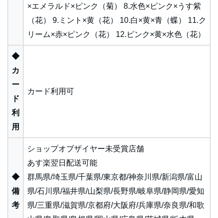
×エメラルド×ピンク（菊） 8.水色×ピンク×うす紫
（花） 9.ミント×黄（花） 10.白×黄×青（蝶） 11.ク
リーム×赤×ピンク（花） 12.ピンク×黄×水色（花）
◆
カ
ー
カード利用可
ド
利
用
ショップオブザイヤー未受賞店舗
あす楽翌日配送可能
◆
群馬県/埼玉県/千葉県/東京都/神奈川県/新潟県/富山
備
県/石川県/福井県/山梨県/長野県/岐阜県/静岡県/愛知
考
県/三重県/滋賀県/京都府/大阪府/兵庫県/奈良県/和歌