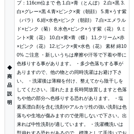
プ：116cm位まで 色 1.白×青（とんぼ） 2.白×黒 3.
白×グレー×黒 4.青×ピンク×黄（朝顔） 5.青×うす紫
（バラ） 6.紺×水色×ピンク（朝顔） 7.白×エメラル
ド×ピンク（菊） 8.水色×ピンク×うす紫（花） 9.ミ
ント×黄（花） 10.白×黄×青（蝶） 11.クリーム×赤
×ピンク（花） 12.ピンク×黄×水色（花） 素材 綿10
0% ご注意 ・新しいうちは摩擦や汗等で下着や帯に
色移りする事があります。 ・多少色落ちする事が
◆
ありますので、他の物との同時洗濯はお避け下さ
商
い。 ・洗濯後は薄糊を付け、整えてから陰干しを
品
してください。濡れたまま長時間放置しますと色落
説
ちや他の部分へ色移りする恐れがあります。 ・塩
明
素系漂白剤を含む洗剤やアルカリ性の強い洗剤は色
落ちや生地が傷みますので使用しないで下さい。出
来れば中性洗剤が適しています。 ・洗濯機洗いは
型崩れする恐れがあるので、標準として手洗いでお