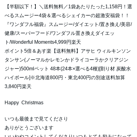
【半額以下！】＼送料無料／1袋あたりたった1,158円！選
べるスムージー4袋＆選べるシェイカーの超激安福袋！！
『ワンダフル福袋』スムージー/ダイエット/置き換え/美容/
健康/スーパーフード/ワンダフル置き換えダイエッ
ト/Wonderful Moments4,999円楽天
ポイント5倍＆あす楽【送料無料】アサヒ ウィルキンソン
タンサン(ノーマルかレモンかドライコーラかクリアジン
ジャー)500mlペット 48本(24本×選べる4種)[割り材 炭酸水
ハイボール]※北海道800円・東北400円の別途送料加算
3,840円楽天
Happy Christmas
いつも最後まで見てくださり
ありがとうございます
いいねやコメントしてくださりいつもとても励みになって