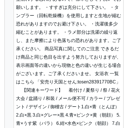
願いします。 ・すすぎは充分にして下さい。 ・タ
ンブラー（回転乾燥機）を使用しますと生地が縮む
恐れがありますのでお避け下さい。 ・洗濯後多少
縮むことがあります。 ・ラメ部分は洗濯の繰り返
し、また摩擦により色落ちの恐れがあります。ご了
承ください。 商品写真に関してのご注意 できるだ
け商品と同じ色目を出すよう努力しておりますが、
表示画面等の違いから現物と色の違いが生じる場合
がございます。ご了承くださいませ。 女浴衣 一覧
はこちら 「安売り天国とせん:tosen28391770BC」
【関連キーワード】 着付け / 夏祭り / 祭 / 花火
大会 / 盆踊り / 和装 / メール便不可 / カラー / プレゼ
ント / デザイン / 御稽古 / デート1.白×青（とんぼ）
2.白×黒 3.白×グレー×黒 4.青×ピンク×黄（朝顔） 5.
青×うす紫（バラ） 6.紺×水色×ピンク（朝顔） 7.白