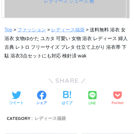
Top
>
ファッション
>
レディース福袋
> 送料無料 浴衣 女
浴衣 女物ゆかた ユカタ 可愛い 女物 浴衣 レディース 婦人
古典 レトロ フリーサイズ プレタ 仕立て上がり 浴衣帯 下
駄 浴衣3点セットにも対応 検針済 wak
SHARE
LINE
ツイート
シェア
はてブ
Pocket
CATEGORY :
レディース福袋