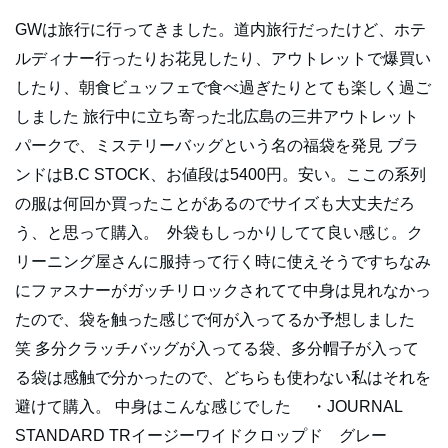
GWは旅行に行ってきました。道内旅行だったけど、ホテ
ルディナー行ったりお花見したり、アウトレットで爆買い
したり、朝食ビュッフェで食べ過ぎたりとても楽しく過ご
しました 旅行中に立ち寄った北広島の三井アウトレット
パークで、ミステリーバッグという名の福袋を発見 ブラ
ンドはB.C STOCK、お値段は5400円。安い。ここの系列
の服は何回か買ったことがあるのでサイズも大丈夫だろ
う、と思って購入。 外袋もしっかりしてて良い感じ。ク
リーニング屋さんに服持って行く時に使えそうですちなみ
にファスナーがガッチリロックされてて中身は見れなかっ
たので、袋を触った感じで何が入ってるか予想しました
笑 多分クラッチバッグが入ってる袋、多分帽子が入って
る袋は感触で分かったので、どちらも使わない私はそれを
避けて購入。 中身はこんな感じでした ・JOURNAL
STANDARD TRイージーワイドクロップド グレー