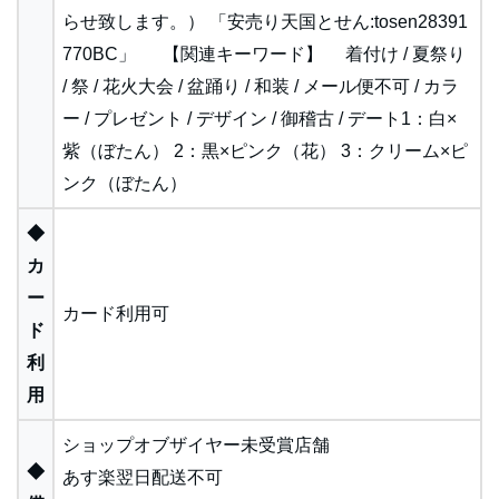
らせ致します。） 「安売り天国とせん:tosen28391
770BC」 【関連キーワード】 着付け / 夏祭り
/ 祭 / 花火大会 / 盆踊り / 和装 / メール便不可 / カラ
ー / プレゼント / デザイン / 御稽古 / デート1：白×
紫（ぼたん） 2：黒×ピンク（花） 3：クリーム×ピ
ンク（ぼたん）
◆
カ
ー
カード利用可
ド
利
用
ショップオブザイヤー未受賞店舗
◆
あす楽翌日配送不可