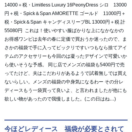
14000＋税・Limitless Luxury 16PeonyDress シロ 13000
円＋税・Spick＆Span AMORETTE ゴールド 11000円＋
税・Spick＆Span キャンディスリーブBL 13000円＋税 計
55080円 これは！使いやすい服ばかりな上になかなかの
お得感ワンピは去年の春に定価で買おうか迷ったので、ま
さかの福袋で手に入ってビックリですいつもなら捨てアイ
テムのアクセサリーも今回のは凝ったデザインで可愛いか
ら使いそうな予感。 同じ店でメンズの福袋も5400円で売
ってたけど、夫はこだわりがあるようで試着無しでは買え
ないらしい。メンズの福袋の中身気になるわー その分レ
ディースもう一袋買って良いよ、と言われましたが他にも
欲しい物があったので我慢しました。(この日はね…)
今ほどレディース 福袋が必要とされて