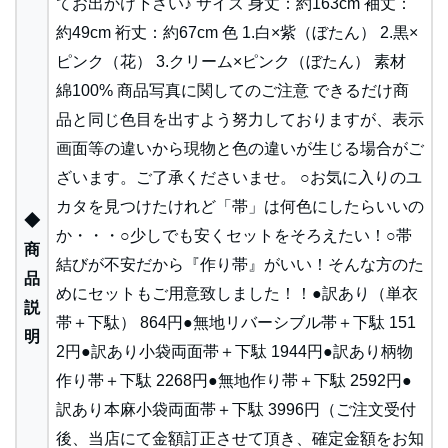
てお出かけ下さい♪ サイズ 身丈：約163cm 袖丈：
約49cm 裄丈：約67cm 色 1.白×紫（ぼたん） 2.黒×
ピンク（花） 3.クリーム×ピンク（ぼたん） 素材
綿100% 商品写真に関してのご注意 できるだけ商
品と同じ色目を出すよう努力しておりますが、表示
画面等の違いから現物と色の違いが生じる場合がご
ざいます。ご了承くださいませ。 ○お気に入りのユ
カタを見つけたけれど「帯」は何色にしたらいいの
◆
か・・・○少しでも安くセットをそろえたい！○帯
商
結びが不安だから『作り帯』がいい！そんな方のた
品
めにセットもご用意致しました！！●訳あり（単衣
説
帯＋下駄） 864円●無地リバーシブル帯＋下駄 151
明
2円●訳あり小袋両面帯＋下駄 1944円●訳あり柄物
作り帯＋下駄 2268円●無地作り帯＋下駄 2592円●
訳あり本麻小袋両面帯＋下駄 3996円（ご注文受付
後、当店にて金額訂正させて頂き、確定金額をお知