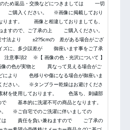
福袋のため返品・交換などにつきましては 一切
上 ご購入ください。 ※画像に掲載しており
なります。 画像と相違しておりましても、
ねますので、ご了承の上 ご購入ください。
寸法より ±2?5cmの 差がある場合がござ
サイズに、多少誤差が 御座います事をご了承
注意事項2 ※【 画像の色・光沢について 】
像の色が実物と 異なって見える場合がご
などにより 色移りや傷になる場合が御座いま
ください。 ※タンブラー乾燥はお避けくださ
な素材を使用しております。 色落ち、刺繍部
ので 基本的に洗濯不可の商品となります。
い。 ※ご自宅でのご洗濯に伴いましての
しては 責任を負い兼ねますので ご了承の
メーカー希望小売価格はメーカー商品タグに基づ