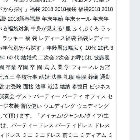
す」福袋 2018 2018福袋 福袋2018 2018
袋 2018新春福袋 年末年始 年末セール 年末年
べる福袋対象 中身が見える! 服 ふくぶくろ ラッ
ック ラッキー 福 袋 レディース福袋 福袋レディー
年代別/から探す」年齢層は幅広く 10代 20代 3
0 40 50 60 代 結婚式 二次会 2次会 お呼ばれ 披露宴
 卒業 卒園 卒 園 式 入 業 学 フォーマル お宮
七五三 学校行事 結婚 法事 礼服 喪服 葬儀 通勤
験 お受験 面接 法事 就活 結納 参観日 ビジネス
 演奏会 ゲスト パーティー パーティ オフィス セ
 ステージ衣装 普段使い ウエディング ウェディング
して頂けます。「アイテム/ジャンル/タイプ/生
では、パーティードレス パーティドレス ドレス
ィドレス ミニ ミニドレス 前ミニ ミディアム ミ