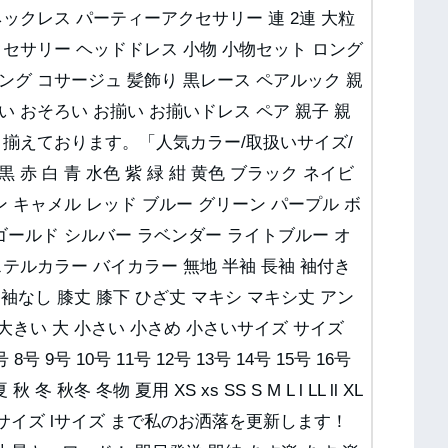
ックレス パーティーアクセサリー 連 2連 大粒
クセサリー ヘッドドレス 小物 小物セット ロング
ング コサージュ 髪飾り 黒レース ペアルック 親
 おそろい お揃い お揃いドレス ペア 親子 親
り揃えております。「人気カラー/取扱いサイズ/
赤 白 青 水色 紫 緑 紺 黄色 ブラック ネイビ
ン キャメル レッド ブルー グリーン パープル ボ
ゴールド シルバー ラベンダー ライトブルー オ
テルカラー バイカラー 無地 半袖 長袖 袖付き
 袖なし 膝丈 膝下 ひざ丈 マキシ マキシ丈 アン
 大きい 大 小さい 小さめ 小さいサイズ サイズ
 9号 10号 11号 12号 13号 14号 15号 16号
秋 冬 秋冬 冬物 夏用 XS xs SS S M L l LL ll XL
 Sサイズ sサイズ lサイズ まで私のお洒落を更新します！