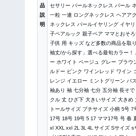
品
セサリー パールネックレス パール ネ
説
一粒 一連 ロングネックレス ヘアア
明
ネックレス パールイヤリング イヤリ
子ペアルック 親子ペア ママとおそろい
子供 用 キッズ など多数の商品を取
袖丈/から探す」選べる最旬カラー！ 黒 
ー ホワイト ベージュ グレー ブラウ
ルドー ピンク ワインレッド ワイン 
レンジ イエロー ミントグリーン パス
袖あり 袖 七分袖 七分 五分袖 長そで
クル 丈 ひざ下 大きいサイズ 大きめ
トールサイズ プチサイズ 小柄 5号 7号 8号
17号 18号 19号 5 17 ママ17号 号 春 夏 
xl XXL xxl 2L 3L 4L サイズ