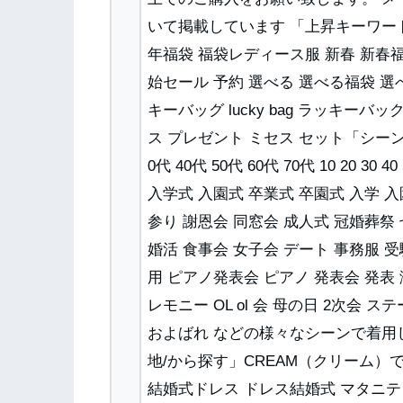
いて掲載しています 「上昇キーワードから探
年福袋 福袋レディース服 新春 新春福
始セール 予約 選べる 選べる福袋 選
キーバッグ lucky bag ラッキーバ
ス プレゼント ミセス セット「シーン/
0代 40代 50代 60代 70代 10 20 3
入学式 入園式 卒業式 卒園式 入学 入園
参り 謝恩会 同窓会 成人式 冠婚葬祭 
婚活 食事会 女子会 デート 事務服 受
用 ピアノ発表会 ピアノ 発表会 発表
レモニー OL ol 会 母の日 2次会
およばれ などの様々なシーンで着用
地/から探す」CREAM（クリーム）
結婚式ドレス ドレス結婚式 マタニテ