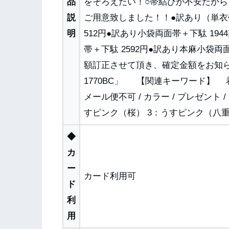
品
をそろえたい！○帯結びが不安だか
説
ご用意致しました！！●訳あり（単衣帯
明
512円●訳あり小袋両面帯＋下駄 194
帯＋下駄 2592円●訳あり本麻小袋両
額訂正させて頂き、確定金額をお知らせ致
1770BC」 【関連キーワード】 着付け 
メール便不可 / カラー / プレゼント /
すピンク（桜） 3：うすピンク（八
◆
カ
ー
カード利用可
ド
利
用