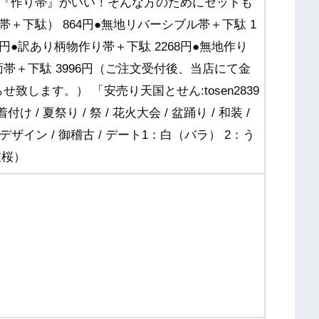
ら『作り帯』がいい！そんな方のためにセットも
＋下駄） 864円●無地リバーシブル帯＋下駄 1
4円●訳あり柄物作り帯＋下駄 2268円●無地作り
面帯＋下駄 3996円（ご注文受付後、当店にて金
します。） 「安売り天国とせん:tosen2839
/ 夏祭り / 祭 / 花火大会 / 盆踊り / 和装 /
 デザイン / 御稽古 / デート1：白（バラ） 2：う
重桜）