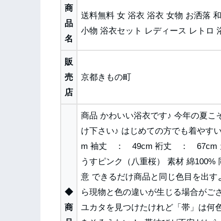
商
送料無料 女 浴衣 浴衣 女物 お洒落 
品
小物 浴衣セット レディース レトロ 
名
販
売
京都きもの町
店
商品 かわいい浴衣です♪ 今年の夏
け下さい♪ はじめての方でも着やすい
m 袖丈 ： 49cm 裄丈 ： 67c
うすピンク（八重桜） 素材 綿100
意 できるだけ商品と同じ色目を出
◆
ら現物と色の違いが生じる場合がござ
商
ユカタを見つけたけれど「帯」は何