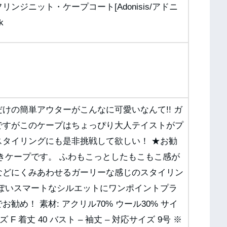
ジニット・ケープコート[Adonisis/アドニ
k
けの簡単アウターがこんなに可愛いなんて!! ガ
ですがこのケープはちょっぴり大人テイストがプ
スタイリングにも是非挑戦して欲しい！ ★お勧
きケープです。 ふわもこっとしたもこもこ感が
などにくみあわせるガーリーな感じのスタイリン
っぽいスマートなシルエットにワンポイントプラ
め！ 素材: アクリル70% ウール30% サイ
ズ F 着丈 40 バスト – 袖丈 – 対応サイズ 9号 ※