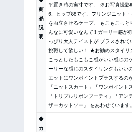
◆
平置き時の実寸です。 ※お写真撮影
商
6、ヒップ88です。フリンジニット
品
を両立させるケープ。 もこもこっ
説
んなに可愛いなんて!! ガーリー感
明
っぴり大人テイストが プラスされ
挑戦して欲しい！ ★お勧めスタイリ
こっとしたもこもこ感がいい感じの
ーリーな感じのスタイリングもいい
エットにワンポイントプラスするのが
「ニットスカート」「ワンポイント
「トリプルリボンブーティ」「アン
ザーカットソー」 をあわせています
◆
カ