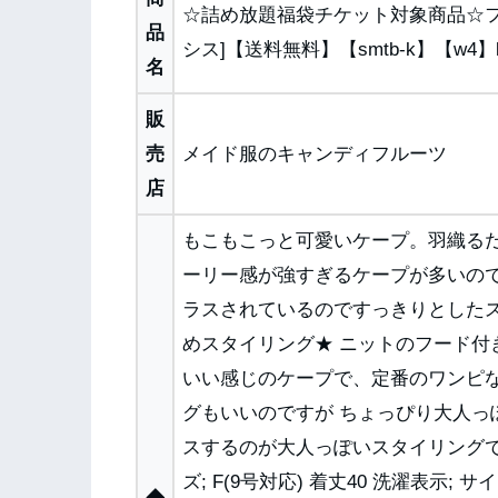
☆詰め放題福袋チケット対象商品☆フリン
品
シス]【送料無料】【smtb-k】【w4】
名
販
売
メイド服のキャンディフルーツ
店
もこもこっと可愛いケープ。羽織るだ
ーリー感が強すぎるケープが多いの
ラスされているのですっきりとした
めスタイリング★ ニットのフード付
いい感じのケープで、定番のワンピ
グもいいのですが ちょっぴり大人
スするのが大人っぽいスタイリングでお勧
ズ; F(9号対応) 着丈40 洗濯表示; サイ