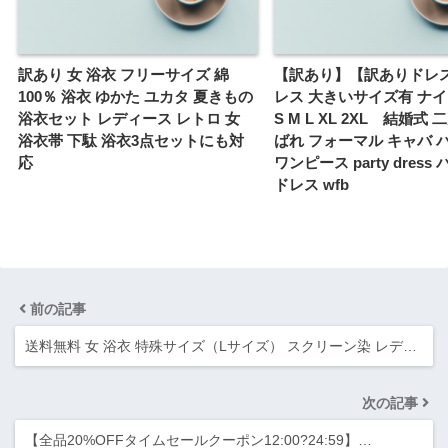
訳あり 女 浴衣 フリーサイズ 綿
【訳あり】【訳ありドレ
100％ 浴衣 ゆかた ユカタ 夏きもの
レス 大きいサイズ有 ナ
浴衣セット レディース レトロ 女
S M L XL 2XL 結婚式
浴衣帯 下駄 浴衣3点セットにも対
ばれ フォーマル キャバ 
応
ワンピース party dres
ドレス wfb
前の記事
送料無料 女 浴衣 特殊サイズ（Lサイズ） スクリーン染 レデ…
次の記事
【全品20%OFFタイムセールクーポン12:00?24:59】…