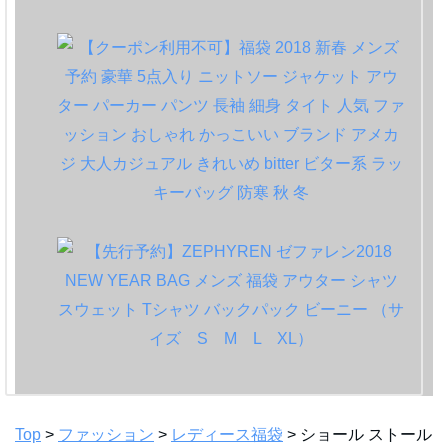
Top
>
ファッション
>
レディース福袋
> ショール ストール