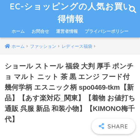
EC-ショッピングの人気お買い
得情報
ホーム
お問合せ
運営者情報
プライバシーポリシー
ホーム
ファッション
レディース福袋
ショール ストール 福袋 大判 厚手 ポンチ
ョ マルト ニット 茶 黒 エンジ フード付
幾何学柄 エスニック柄 spo0469-tkm【新
品】【あす楽対応_関東】【着物 お値打ち
通販 呉服 新品 和装小物】【KIMONO梅千
代】