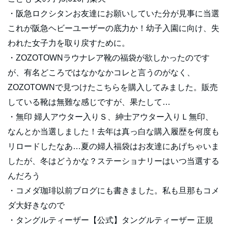
・阪急ロクシタンお友達にお願いしていた分が見事に当選
これが阪急ヘビーユーザーの底力か！幼子入園に向け、失
われた女子力を取り戻すために。
・ZOZOTOWNラウナレア靴の福袋が欲しかったのです
が、有名どころではなかなかコレと言うのがなく、
ZOZOTOWNで見つけたこちらを購入してみました。販売
している靴は無難な感じですが、果たして…
・無印 婦人アウター入りＳ、紳士アウター入りＬ無印、
なんとか当選しました！去年は真っ白な購入履歴を何度も
リロードしたなあ…夏の婦人福袋はお友達にあげちゃいま
したが、冬はどうかな？ステーショナリーはいつ当選する
んだろう
・コメダ珈琲以前ブログにも書きました。私も旦那もコメ
ダ大好きなので
・タングルティーザー【公式】タングルティーザー 正規