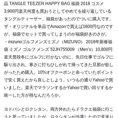
品 TANGLE TEEZER HAPPY BAG 福袋 2018 コスメ
3,900円楽天何度も買おうとしてやめてを繰り返している
タングルティーザー、福袋があったのでついに購入です。
ザ・オリジナルを単品でAmazonで買えば1600円なのです
が、福袋でセットで買ってしまうのが福袋好きのさが。
・mizunoゴルフメンズミズノ（MIZUNO） 2018年新春福
袋 ミズノ ゴルフ メンズ 52JH755009 （Men’s）10,800円
楽天普段冬にゴルフに行かないのに、先日仕事でゴルフに
駆り出され、寒さに打ちひしがれて帰ってきた旦那が欲し
がったため購入。10%オフクーポンと余っていたポイント
で安く買えたから良しとしよう。いつもの通りYahooで買
いました。楽天でマラソンするかYahooで買い回りするか
統一した方が得なんだろうか。
ヨドバシとロクシタン、両方外れたらドラクエ福袋に行こ
うと思っていましたが、ロクシタンが当選したので見送り