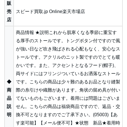
販
売
スピード買取.jp Online楽天市場店
店
商品情報 ★説明これから肌寒くなる季節に重宝す
る厚手のストールです。トングボタン付ですので風
が強い日など吹き飛ばされる心配もなく、安心なス
トールです。アクリルのニット製ですのでとても暖
かいです。また、アクセントとなるフード(帽子)、
両サイドにはフリンジついているお洒落なストール
◆
です。こちらの商品は少々難のあるお品となり縫製
商
際の糸引けや織難があります。角状の留め具が付い
品
てないものもございます。着用には問題はございま
説
せん。こちらの商品は福袋商品ですので、返品・交
明
換不可となりますのでご了承下さい。(05003)【あ
す楽可能】【メール便不可】★状態 新品★着用時