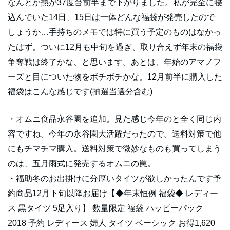
なんとか熱が37度台前半まで下がりました。私が完全に寝
込んでいた14日、15日は一体どんな福袋が発売したので
しょうか…手持ちのメモでは特に買う予定のものはなかっ
たはず。ついに12月も中旬を過ぎ、取り合えず年末の福袋
争奪戦は終了かな、と思います。あとは、年始のアマノフ
ーズと目についた物をボチボチかな。12月前半に購入した
福袋はこんな感じです(抽選当選分含む)
・オムニ食品永谷園を追加。見た感じ今年のと全く同じ内
容ですね。今年の永谷園大活躍だったので。送料対策で他
にもチマチマ購入。送料対策で微妙なものも買ってしまう
のは、五月雨式に発売するオムニの罠。
・福助冬のお出掛けに分厚いタイツが欲しかったんです予
約商品12月下旬以降お届け【◆年末恒例 福袋◆ レディー
ス 黒タイツ 5足入り】 数量限定 福袋 ハッピーパック
2018 予約 レディース 婦人 タイツ ベーシック お得1,620