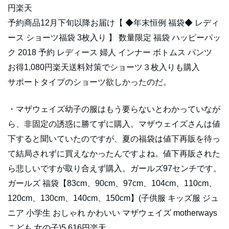
円楽天
予約商品12月下旬以降お届け【 ◆年末恒例 福袋◆ レディ
ース ショーツ福袋 3枚入り 】 数量限定 福袋 ハッピーパッ
ク 2018 予約 レディース 婦人 インナー ボトムス パンツ
お得1,080円楽天送料対策でショーツ３枚入りも購入
サポートタイプのショーツ欲しかったのだ。
・マザウェイズ幼子の服はもう要らないとわかっていなが
ら、非固定の誘惑に勝てずに購入。マザウェイズさんは値
下すると聞いていたのですが、夏の福袋は値下再販を待っ
て結局されずに買えなかったんですよね。値下再販された
ら悲しいですが取り合えず購入。ガールズ97センチです。
ガールズ 福袋【83cm、90cm、97cm、104cm、110cm、
120cm、130cm、140cm、150cm】(子供服 キッズ服 ジュ
ニア 小学生 おしゃれ かわいい マザウェイズ motherways
こども 女の子)5,616円楽天