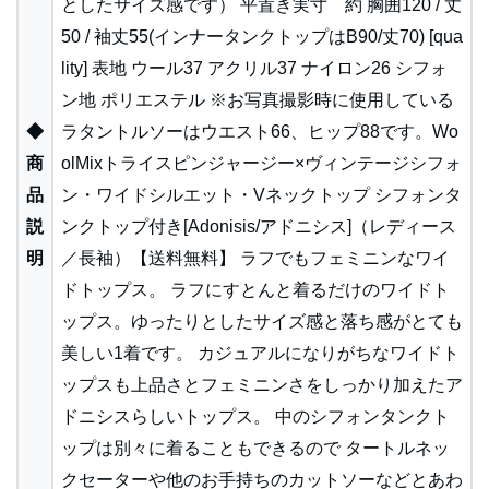
としたサイズ感です） 平置き実寸 約 胸囲120 / 丈
50 / 袖丈55(インナータンクトップはB90/丈70) [qua
lity] 表地 ウール37 アクリル37 ナイロン26 シフォ
ン地 ポリエステル ※お写真撮影時に使用している
◆
ラタントルソーはウエスト66、ヒップ88です。Wo
商
olMixトライスピンジャージー×ヴィンテージシフォ
品
ン・ワイドシルエット・Vネックトップ シフォンタ
説
ンクトップ付き[Adonisis/アドニシス]（レディース
明
／長袖）【送料無料】 ラフでもフェミニンなワイ
ドトップス。 ラフにすとんと着るだけのワイドト
ップス。ゆったりとしたサイズ感と落ち感がとても
美しい1着です。 カジュアルになりがちなワイドト
ップスも上品さとフェミニンさをしっかり加えたア
ドニシスらしいトップス。 中のシフォンタンクト
ップは別々に着ることもできるので タートルネッ
クセーターや他のお手持ちのカットソーなどとあわ