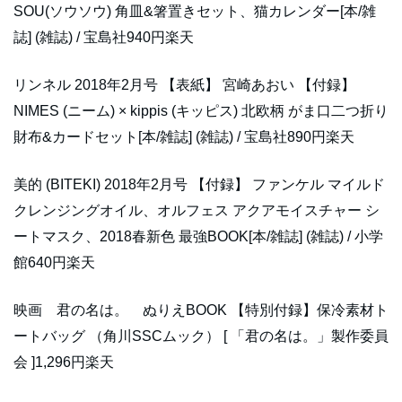
SOU(ソウソウ) 角皿&箸置きセット、猫カレンダー[本/雑
誌] (雑誌) / 宝島社940円楽天
リンネル 2018年2月号 【表紙】 宮崎あおい 【付録】
NIMES (ニーム) × kippis (キッピス) 北欧柄 がま口二つ折り
財布&カードセット[本/雑誌] (雑誌) / 宝島社890円楽天
美的 (BITEKI) 2018年2月号 【付録】 ファンケル マイルド
クレンジングオイル、オルフェス アクアモイスチャー シ
ートマスク、2018春新色 最強BOOK[本/雑誌] (雑誌) / 小学
館640円楽天
映画 君の名は。 ぬりえBOOK 【特別付録】保冷素材ト
ートバッグ （角川SSCムック） [ 「君の名は。」製作委員
会 ]1,296円楽天