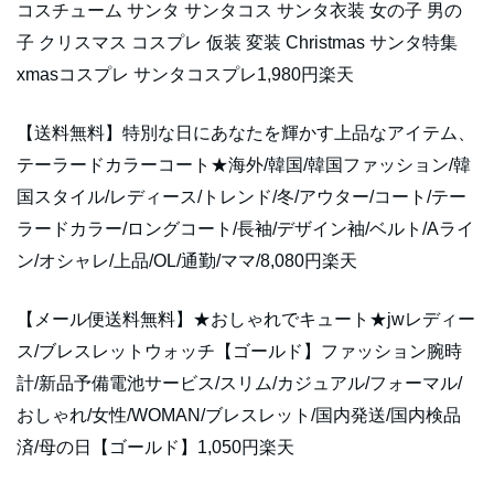
コスチューム サンタ サンタコス サンタ衣装 女の子 男の
子 クリスマス コスプレ 仮装 変装 Christmas サンタ特集
xmasコスプレ サンタコスプレ1,980円楽天
【送料無料】特別な日にあなたを輝かす上品なアイテム、
テーラードカラーコート★海外/韓国/韓国ファッション/韓
国スタイル/レディース/トレンド/冬/アウター/コート/テー
ラードカラー/ロングコート/長袖/デザイン袖/ベルト/Aライ
ン/オシャレ/上品/OL/通勤/ママ/8,080円楽天
【メール便送料無料】★おしゃれでキュート★jwレディー
ス/ブレスレットウォッチ【ゴールド】ファッション腕時
計/新品予備電池サービス/スリム/カジュアル/フォーマル/
おしゃれ/女性/WOMAN/ブレスレット/国内発送/国内検品
済/母の日【ゴールド】1,050円楽天