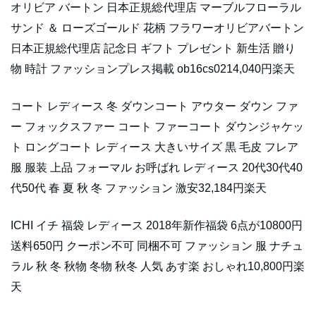
オリビア バートン 日本正規総代理店 マーブルフローラル
サンド ＆ ローズゴールド 花柄 フラワーオリビアバートン
日本正規総代理店 記念日 ギフト プレゼント 新生活 贈り
物 時計 ファッションプレス掲載 ob16cs0214,040円楽天
コート レディース 冬 ダウンコート アウター ダウン ファ
ー フォックスファー コート ファーコート ダウンジャケッ
ト ロングコート レディース 大きいサイズ 黒 毛皮 フレア
服 服装 上品 フォーマル お呼ばれ レディース 20代30代40
代50代 春 夏 秋 冬 ファッション 激安32,184円楽天
ICHI イチ 福袋 レディース 2018年新作福袋 6点が10800円
送料650円 クーポン不可 同梱不可 ファッション 服 ナチュ
ラル 秋 冬 秋物 冬物 秋冬 人気 あす楽 おしゃれ10,800円楽
天