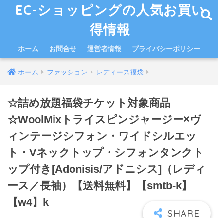
EC-ショッピングの人気お買い
得情報
ホーム
お問合せ
運営者情報
プライバシーポリシー
ホーム
ファッション
レディース福袋
☆詰め放題福袋チケット対象商品
☆WoolMixトライスピンジャージー×ヴ
ィンテージシフォン・ワイドシルエッ
ト・Vネックトップ・シフォンタンクト
ップ付き[Adonisis/アドニシス]（レディ
ース／長袖）【送料無料】【smtb-k】
【w4】k