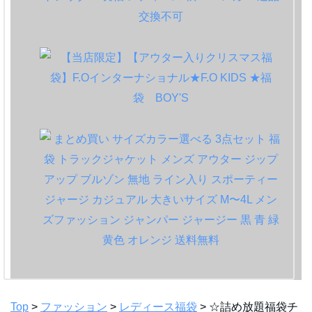
Top
>
ファッション
>
レディース福袋
> ☆詰め放題福袋チ