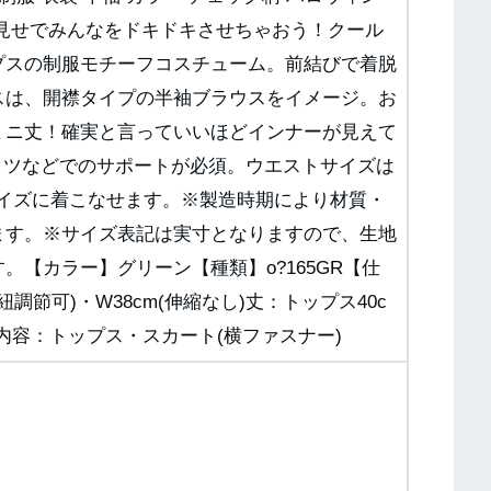
肌見せでみんなをドキドキさせちゃおう！クール
プスの制服モチーフコスチューム。前結びで着脱
スは、開襟タイプの半袖ブラウスをイメージ。お
ミニ丈！確実と言っていいほどインナーが見えて
ッツなどでのサポートが必須。ウエストサイズは
ライズに着こなせます。※製造時期により材質・
ます。※サイズ表記は実寸となりますので、生地
。【カラー】グリーン【種類】o?165GR【仕
面紐調節可)・W38cm(伸縮なし)丈：トップス40c
ット内容：トップス・スカート(横ファスナー)