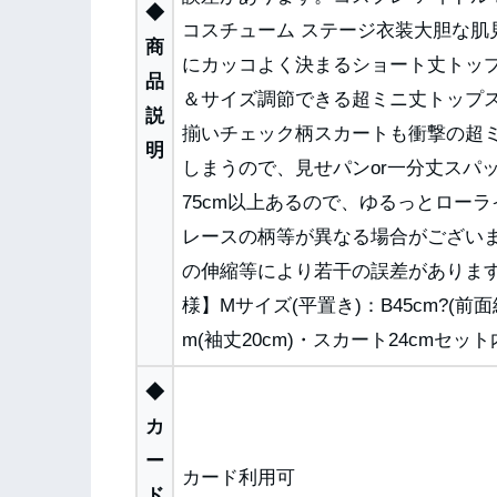
◆
コスチューム ステージ衣装大胆な
商
にカッコよく決まるショート丈トッ
品
＆サイズ調節できる超ミニ丈トップ
説
揃いチェック柄スカートも衝撃の超
明
しまうので、見せパンor一分丈スパ
75cm以上あるので、ゆるっとロー
レースの柄等が異なる場合がござい
の伸縮等により若干の誤差があります
様】Mサイズ(平置き)：B45cm?(前
m(袖丈20cm)・スカート24cmセ
◆
カ
ー
カード利用可
ド