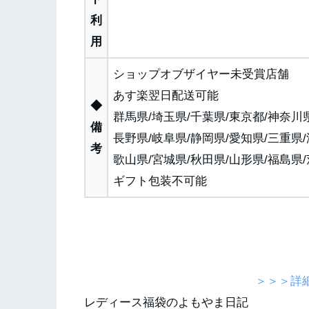
利
用
ショップオブザイヤー未受賞店舗
あす楽翌日配送可能
◆
群馬県/埼玉県/千葉県/東京都/神奈川県
備
長野県/岐阜県/静岡県/愛知県/三重県/
考
歌山県/宮城県/秋田県/山形県/福島県
ギフト包装不可能
＞＞＞詳
レディース福袋のよもやま日記