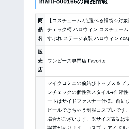
maru-o00165の商品情報
商
【コスチューム2点選べる福袋☆対象商
品
チェック柄 ハロウィン コスチューム 
名
すぷれ ステージ衣装 ハロウィン cosplay
販
売
ワンピース専門店 Favorite
店
マイクロミニの前結びトップス＆プ
ンチェックの個性派スタイル●伸縮性
ートはサイドファスナー仕様。前結
ピールできちゃう制服コスプレです
場合がございます。※サイズ表記は
誤差があります。コスプレ アイドル 