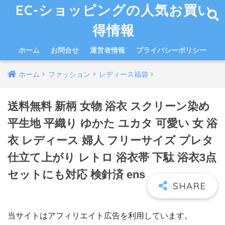
EC-ショッピングの人気お買い
得情報
ホーム
お問合せ
運営者情報
プライバシーポリシー
ホーム
ファッション
レディース福袋
送料無料 新柄 女物 浴衣 スクリーン染め
平生地 平織り ゆかた ユカタ 可愛い 女 浴
衣 レディース 婦人 フリーサイズ プレタ
仕立て上がり レトロ 浴衣帯 下駄 浴衣3点
セットにも対応 検針済 ens
当サイトはアフィリエイト広告を利用しています。