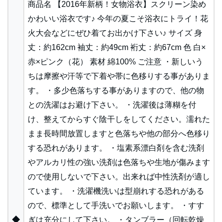
商品名 【2016年新柄！女物浴衣】スクリーン染め
かわいい浴衣です♪ 今年の夏こそ浴衣にトライ！花
火大会などにぜひ着てお出かけ下さい♪ サイズ 身
丈：約162cm 袖丈：約49cm 裄丈：約67cm 色 白×
赤×ピンク（花） 素材 綿100% ご注意 ・新しいう
ちは摩擦や汗等で下着や帯に色移りする事がありま
す。 ・多少色落ちする事がありますので、他の物
との洗濯はお避け下さい。 ・洗濯後は薄糊を付
け、整えてからすぐ陰干しをしてください。濡れた
まま長時間放置しますと色落ちや他の部分へ色移り
する恐れがあります。 ・塩素系漂白剤を含む洗剤
やアルカリ性の強い洗剤は色落ちや生地が傷みます
ので使用しないで下さい。出来れば中性洗剤が適し
ています。 ・洗濯機洗いは型崩れする恐れがある
ので、標準として手洗いでお願いします。 ・すす
◆
ぎは充分にして下さい。 ・タンブラー（回転乾燥