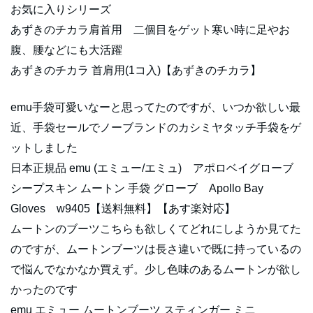
お気に入りシリーズ
あずきのチカラ肩首用 二個目をゲット寒い時に足やお
腹、腰などにも大活躍
あずきのチカラ 首肩用(1コ入)【あずきのチカラ】
emu手袋可愛いなーと思ってたのですが、いつか欲しい最
近、手袋セールでノーブランドのカシミヤタッチ手袋をゲ
ットしました
日本正規品 emu (エミュー/エミュ) アポロベイグローブ
シープスキン ムートン 手袋 グローブ Apollo Bay
Gloves w9405【送料無料】【あす楽対応】
ムートンのブーツこちらも欲しくてどれにしようか見てた
のですが、ムートンブーツは長さ違いで既に持っているの
で悩んでなかなか買えず。少し色味のあるムートンが欲し
かったのです
emu エミュー ムートンブーツ スティンガー ミニ