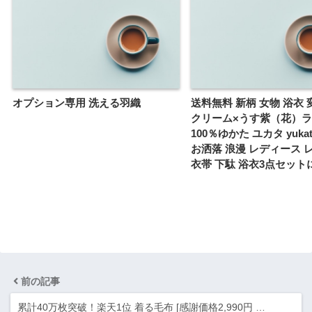
オプション専用 洗える羽織
送料無料 新柄 女物 浴衣
クリーム×うす紫（花）ラ
100％ゆかた ユカタ yuka
お洒落 浪漫 レディース 
衣帯 下駄 浴衣3点セット
前の記事
累計40万枚突破！楽天1位 着る毛布 [感謝価格2,990円 …