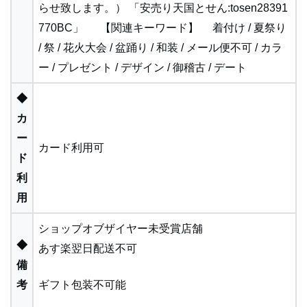
らせ致します。） 「安売り天国とせん:tosen28391
770BC」 【関連キーワード】 着付け / 夏祭り
/ 祭 / 花火大会 / 盆踊り / 和装 / メール便不可 / カラ
ー / プレゼント / デザイン / 御稽古 / デート
◆
カ
ー
カード利用可
ド
利
用
ショップオブザイヤー未受賞店舗
◆
あす楽翌日配送不可
備
考
ギフト包装不可能