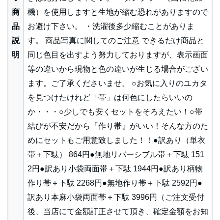
商
機）を使用しますと生地が縮む恐れがありますので
品
お避け下さい。 ・洗濯後多少縮むことがありま
説
す。 商品写真に関してのご注意 できるだけ商品と
明
同じ色目を出すよう努力しておりますが、表示画面
等の違いから現物と色の違いが生じる場合がござい
ます。ご了承くださいませ。 ○お気に入りのユカタ
を見つけたけれど「帯」は何色にしたらいいの
か・・・○少しでも安くセットをそろえたい！○帯
結びが不安だから『作り帯』がいい！そんな方のた
めにセットもご用意致しました！！●訳あり（単衣
帯＋下駄） 864円●無地リバーシブル帯＋下駄 151
2円●訳あり小袋両面帯＋下駄 1944円●訳あり柄物
作り帯＋下駄 2268円●無地作り帯＋下駄 2592円●
訳あり本麻小袋両面帯＋下駄 3996円（ご注文受付
後、当店にて金額訂正させて頂き、確定金額をお知