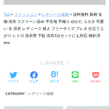
Top
>
ファッション
>
レディース福袋
> 送料無料 新柄 女
物 浴衣 スクリーン染め 平生地 平織り ゆかた ユカタ 可愛
い 女 浴衣 レディース 婦人 フリーサイズ プレタ 仕立て上
がり レトロ 浴衣帯 下駄 浴衣3点セットにも対応 検針済
ens
SHARE
LINE
ツイート
シェア
はてブ
Pocket
CATEGORY :
レディース福袋