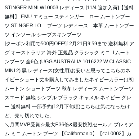
STINGER MINI W10003 レディース [11/4 追加入荷]【送料
無料】 EMU エミュー スティンガー ロー ムートンブー
ツ STINGER LO ブーツ レディース 本革 ムートンブー
ツ インソール シープスキンブーツ
[クーポン利用で500円OFF!]12月21日9:59まで 送料無料 ア
グ オーストラリア 海外 正規品 クラシック ミニ II ムート
ンブーツ 全6色 (UGG AUSTRALIA 1016222 W CLASSIC
MINI 2) 黒 レディース(女性用)お安いと思ってこちらのネ
イビーショート丈を購入してみましたネイビーカラーは初
ムートン ショートブーツ 秋冬 レディース ムートンブーツ
スエード 無地 シンプル ブラック キャメル ネイビー グレ
ー 送料無料 一部予約(12月下旬頃)こちらは気になったけ
ど、売り切れでした。
＼月間MVP受賞☆最大P36倍&最安挑戦セール／ プレミア
ム ミニ ムートン ブーツ 【Califormania】【cal-0002】カ