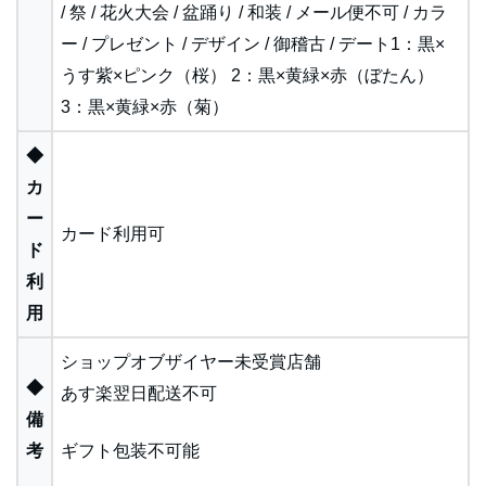
/ 祭 / 花火大会 / 盆踊り / 和装 / メール便不可 / カラ
ー / プレゼント / デザイン / 御稽古 / デート1：黒×
うす紫×ピンク（桜） 2：黒×黄緑×赤（ぼたん）
3：黒×黄緑×赤（菊）
◆
カ
ー
カード利用可
ド
利
用
ショップオブザイヤー未受賞店舗
◆
あす楽翌日配送不可
備
考
ギフト包装不可能