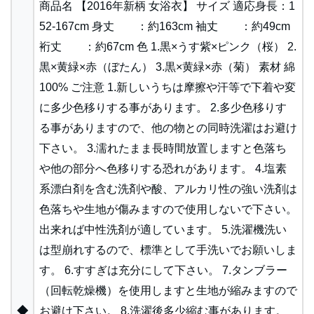
商品名 【2016年新柄 女浴衣】 サイズ 適応身長：1
52-167cm 身丈 ：約163cm 袖丈 ：約49cm
裄丈 ：約67cm 色 1.黒×うす紫×ピンク（桜） 2.
黒×黄緑×赤（ぼたん） 3.黒×黄緑×赤（菊） 素材 綿
100% ご注意 1.新しいうちは摩擦や汗等で下着や変
に多少色移りする事があります。 2.多少色移りす
る事がありますので、他の物との同時洗濯はお避け
下さい。 3.濡れたまま長時間放置しますと色落ち
や他の部分へ色移りする恐れがあります。 4.塩素
系漂白剤を含む洗剤や酸、アルカリ性の強い洗剤は
色落ちや生地が傷みますので使用しないで下さい。
出来れば中性洗剤が適しています。 5.洗濯機洗い
は型崩れするので、標準として手洗いでお願いしま
す。 6.すすぎは充分にして下さい。 7.タンブラー
（回転乾燥機）を使用しますと生地が縮みますので
◆
お避け下さい。 8.洗濯後多少縮む事があります。