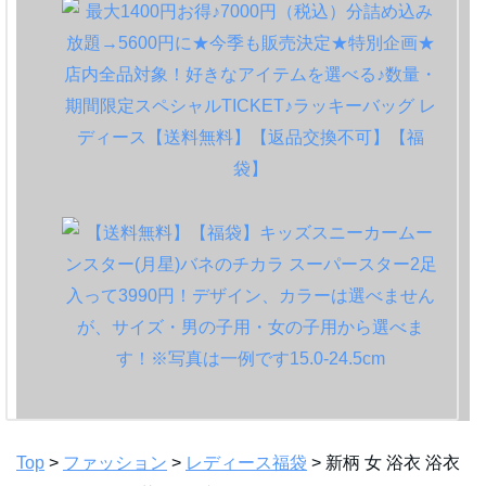
Top
>
ファッション
>
レディース福袋
> 新柄 女 浴衣 浴衣