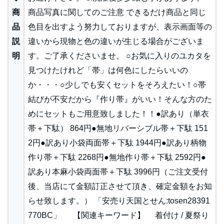
商
商品写真に関してのご注意 できるだけ商品と同じ
品
色目を出すよう努力しておりますが、表示画面等の
説
違いから現物と色の違いが生じる場合がございま
明
す。ご了承くださいませ。 ○お気に入りのユカタを
見つけたけれど「帯」は何色にしたらいいの
か・・・○少しでも安くセットをそろえたい！○帯
結びが不安だから『作り帯』がいい！そんな方のた
めにセットもご用意致しました！！●訳あり（単衣
帯＋下駄） 864円●無地リバーシブル帯＋下駄 151
2円●訳あり小袋両面帯＋下駄 1944円●訳あり柄物
作り帯＋下駄 2268円●無地作り帯＋下駄 2592円●
訳あり本麻小袋両面帯＋下駄 3996円（ご注文受付
後、当店にて金額訂正させて頂き、確定金額をお知
らせ致します。） 「安売り天国とせん:tosen28391
770BC」 【関連キーワード】 着付け / 夏祭り