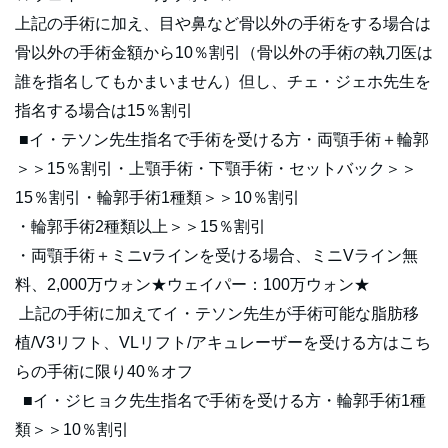
上記の手術に加え、目や鼻など骨以外の手術をする場合は
骨以外の手術金額から10％割引（骨以外の手術の執刀医は
誰を指名してもかまいません）但し、チェ・ジェホ先生を
指名する場合は15％割引
■イ・テソン先生指名で手術を受ける方・両顎手術＋輪郭
＞＞15％割引・上顎手術・下顎手術・セットバック＞＞
15％割引・輪郭手術1種類＞＞10％割引
・輪郭手術2種類以上＞＞15％割引
・両顎手術＋ミニvラインを受ける場合、ミニVライン無
料、2,000万ウォン★ウェイパー：100万ウォン★
上記の手術に加えてイ・テソン先生が手術可能な脂肪移
植/V3リフト、VLリフト/アキュレーザーを受ける方はこち
らの手術に限り40％オフ
■イ・ジヒョク先生指名で手術を受ける方・輪郭手術1種
類＞＞10％割引