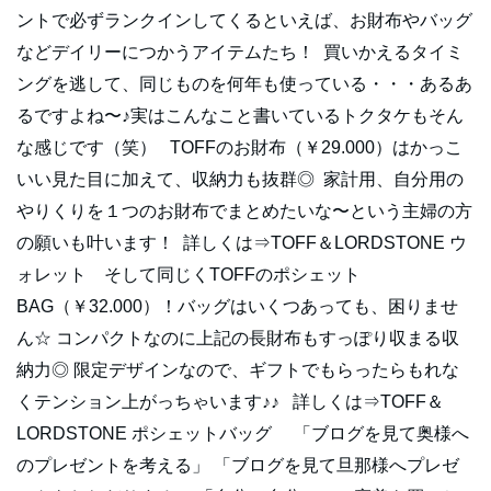
ントで必ずランクインしてくるといえば、お財布やバッグ
などデイリーにつかうアイテムたち！ 買いかえるタイミ
ングを逃して、同じものを何年も使っている・・・あるあ
るですよね〜♪実はこんなこと書いているトクタケもそん
な感じです（笑） TOFFのお財布（￥29.000）はかっこ
いい見た目に加えて、収納力も抜群◎ 家計用、自分用の
やりくりを１つのお財布でまとめたいな〜という主婦の方
の願いも叶います！ 詳しくは⇒TOFF＆LORDSTONE ウ
ォレット そして同じくTOFFのポシェット
BAG（￥32.000）！バッグはいくつあっても、困りませ
ん☆ コンパクトなのに上記の長財布もすっぽり収まる収
納力◎ 限定デザインなので、ギフトでもらったらもれな
くテンション上がっちゃいます♪♪ 詳しくは⇒TOFF＆
LORDSTONE ポシェットバッグ 「ブログを見て奥様へ
のプレゼントを考える」 「ブログを見て旦那様へプレゼ