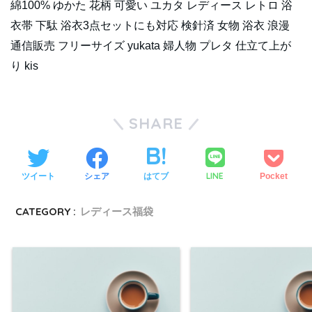
綿100% ゆかた 花柄 可愛い ユカタ レディース レトロ 浴
衣帯 下駄 浴衣3点セットにも対応 検針済 女物 浴衣 浪漫
通信販売 フリーサイズ yukata 婦人物 プレタ 仕立て上が
り kis
SHARE
LINE
ツイート
シェア
はてブ
Pocket
CATEGORY :
レディース福袋