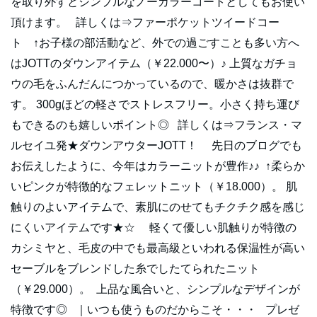
を取り外すとシンプルなノーカラーコートとしてもお使い
頂けます。 詳しくは⇒ファーポケットツイードコー
ト ↑お子様の部活動など、外での過ごすことも多い方へ
はJOTTのダウンアイテム（￥22.000〜）♪ 上質なガチョ
ウの毛をふんだんにつかっているので、暖かさは抜群で
す。 300gほどの軽さでストレスフリー。小さく持ち運び
もできるのも嬉しいポイント◎ 詳しくは⇒フランス・マ
ルセイユ発★ダウンアウターJOTT！ 先日のブログでも
お伝えしたように、今年はカラーニットが豊作♪♪ ↑柔らか
いピンクが特徴的なフェレットニット（￥18.000）。 肌
触りのよいアイテムで、素肌にのせてもチクチク感を感じ
にくいアイテムです★☆ 軽くて優しい肌触りが特徴の
カシミヤと、毛皮の中でも最高級といわれる保温性が高い
セーブルをブレンドした糸でしたてられたニット
（￥29.000）。 上品な風合いと、シンプルなデザインが
特徴です◎ ｜いつも使うものだからこそ・・・ プレゼ