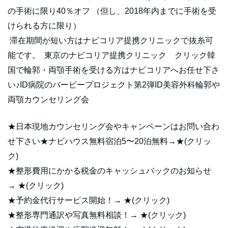
の手術に限り40％オフ （但し、2018年内までに手術を受
けられる方に限り）
滞在期間が短い方はナビコリア提携クリニックで抜糸可
能です。 東京のナビコリア提携クリニック クリック韓
国で輪郭・両顎手術を受ける方はナビコリアへお任せ下さ
い♪ID病院のバービープロジェクト第2弾ID美容外科輪郭や
両顎カウンセリング会
★日本現地カウンセリング会やキャンペーンはお問い合わ
せ下さい★ナビハウス無料宿泊5〜20泊無料→★(クリッ
ク)
★整形費用にかかる税金のキャッシュバックのお知らせ
→ ★(クリック)
★予約金代行サービス開始！→ ★(クリック)
★整形専門通訳や写真無料相談！→ ★(クリック)