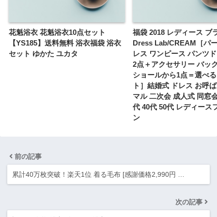
花魁浴衣 花魁浴衣10点セット
福袋 2018 レディース 
【YS185】送料無料 浴衣福袋 浴衣
Dress Lab/CREAM［
セット ゆかた ユカタ
レス ワンピース パンツ
2点＋アクセサリー バッグ
ショールから1点＝選べる
ト］結婚式 ドレス お呼ば
マル 二次会 成人式 同窓会 
代 40代 50代 レディー
ン
前の記事
累計40万枚突破！楽天1位 着る毛布 [感謝価格2,990円 …
次の記事