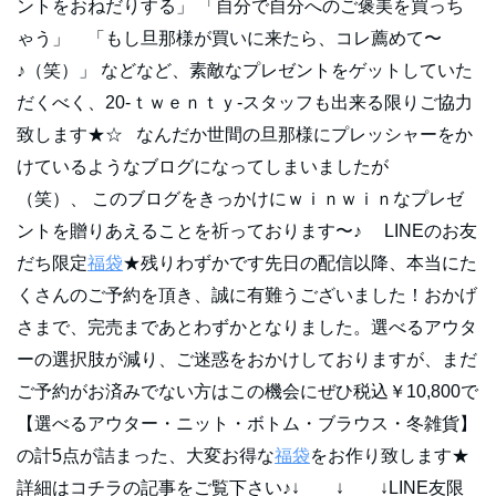
ントをおねだりする」 「自分で自分へのご褒美を買っち
ゃう」 「もし旦那様が買いに来たら、コレ薦めて〜
♪（笑）」 などなど、素敵なプレゼントをゲットしていた
だくべく、20‐ｔｗｅｎｔｙ‐スタッフも出来る限りご協力
致します★☆ なんだか世間の旦那様にプレッシャーをか
けているようなブログになってしまいましたが
（笑）、 このブログをきっかけにｗｉｎｗｉｎなプレゼ
ントを贈りあえることを祈っております〜♪ LINEのお友
だち限定
福袋
★残りわずかです先日の配信以降、本当にた
くさんのご予約を頂き、誠に有難うございました！おかげ
さまで、完売まであとわずかとなりました。選べるアウタ
ーの選択肢が減り、ご迷惑をおかけしておりますが、まだ
ご予約がお済みでない方はこの機会にぜひ税込￥10,800で
【選べるアウター・ニット・ボトム・ブラウス・冬雑貨】
の計5点が詰まった、大変お得な
福袋
をお作り致します★
詳細はコチラの記事をご覧下さい♪↓ ↓ ↓LINE友限