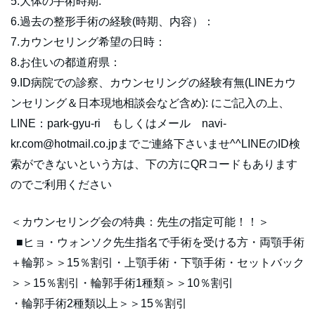
5.大体の手術時期:
6.過去の整形手術の経験(時期、内容）：
7.カウンセリング希望の日時：
8.お住いの都道府県：
9.ID病院での診察、カウンセリングの経験有無(LINEカウ
ンセリング＆日本現地相談会など含め): にご記入の上、
LINE：park-gyu-ri もしくはメール navi-
kr.com@hotmail.co.jpまでご連絡下さいませ^^LINEのID検
索ができないという方は、下の方にQRコードもあります
のでご利用ください
＜カウンセリング会の特典：先生の指定可能！！＞
■ヒョ・ウォンソク先生指名で手術を受ける方・両顎手術
＋輪郭＞＞15％割引・上顎手術・下顎手術・セットバック
＞＞15％割引・輪郭手術1種類＞＞10％割引
・輪郭手術2種類以上＞＞15％割引