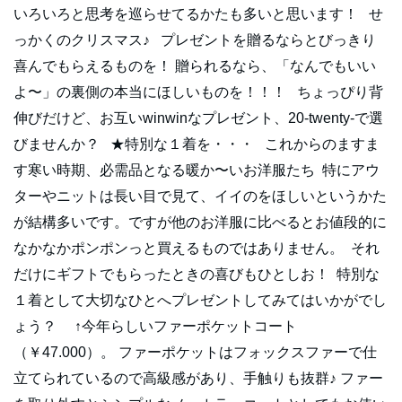
いろいろと思考を巡らせてるかたも多いと思います！ せ
っかくのクリスマス♪ プレゼントを贈るならとびっきり
喜んでもらえるものを！ 贈られるなら、「なんでもいい
よ〜」の裏側の本当にほしいものを！！！ ちょっぴり背
伸びだけど、お互いwinwinなプレゼント、20‐twenty‐で選
びませんか？ ★特別な１着を・・・ これからのますま
す寒い時期、必需品となる暖か〜いお洋服たち 特にアウ
ターやニットは長い目で見て、イイのをほしいというかた
が結構多いです。ですが他のお洋服に比べるとお値段的に
なかなかポンポンっと買えるものではありません。 それ
だけにギフトでもらったときの喜びもひとしお！ 特別な
１着として大切なひとへプレゼントしてみてはいかがでし
ょう？ ↑今年らしいファーポケットコート
（￥47.000）。 ファーポケットはフォックスファーで仕
立てられているので高級感があり、手触りも抜群♪ ファー