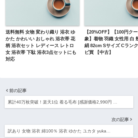
送料無料 女物 変わり織り 浴衣 ゆ
【20%OFF】【100円ク
かた かわいい おしゃれ 浴衣帯 花
象】着物 羽織 女性用 白 
柄 浴衣セット レディース レトロ
絹 82cm Sサイズ Cランク
女 浴衣帯 下駄 浴衣3点セットにも
ピ買 【中古】
対応
前の記事
累計40万枚突破！楽天1位 着る毛布 [感謝価格2,990円 …
次の記事
訳あり 女物 浴衣 綿100％ 浴衣 ゆかた ユカタ yuka…