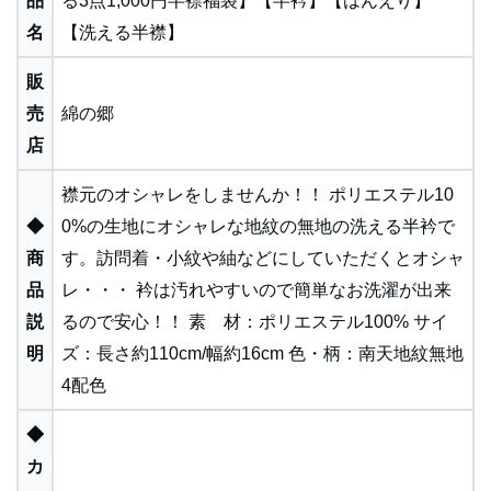
品
る3点1,000円半襟福袋】【半衿】【はんえり】
名
【洗える半襟】
販
売
綿の郷
店
襟元のオシャレをしませんか！！ ポリエステル10
◆
0%の生地にオシャレな地紋の無地の洗える半衿で
商
す。訪問着・小紋や紬などにしていただくとオシャ
品
レ・・・ 衿は汚れやすいので簡単なお洗濯が出来
説
るので安心！！ 素 材：ポリエステル100% サイ
明
ズ：長さ約110cm/幅約16cm 色・柄：南天地紋無地
4配色
◆
カ