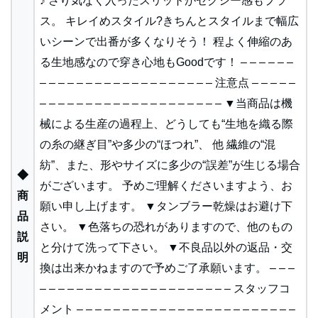
♪ さり気なく入ったスリットがセクシー感もプラ
ス。 キレイめスタイル?きちんとスタイルまで幅広
いシーンで出番が多くなりそう！ 程よく伸縮のあ
る生地感なので穿き心地もGoodです！ – – – – – –
– – – – – – – – – – – – – – – – – – – 注意点 – – – – –
– – – – – – – – – – – – – – – – – – – – ▼当商品は機
械による生産の過程上、どうしても“生地を織る際
の糸の継ぎ目”や多少の“ほつれ”、 他 繊維の“混
紡”、また、形やサイズに多少の“誤差”が生じる場合
◆
がございます。 予めご理解くださいますよう、お
商
願い申し上げます。 ▼タンブラー乾燥はお避け下
品
さい。 ▼色落ちの恐れがありますので、他のもの
説
と分けて洗って下さい。 ▼不良品以外の返品・交
明
換は出来かねますので予めご了承願います。 – – –
– – – – – – – – – – – – – – – – – – – – – スタッフコ
メント – – – – – – – – – – – – – – – – – – – – – – – –