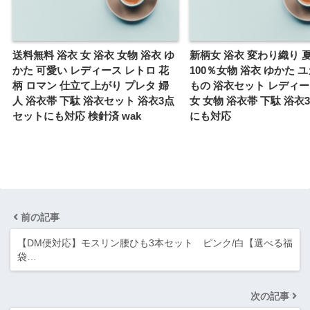
送料無料 浴衣 女 浴衣 女物 浴衣 ゆ
新柄女 浴衣 変わり織り 夏s
かた 可愛い レディース レトロ 花
100％女物 浴衣 ゆかた 
柄 ロマン 仕立て上がり プレタ 婦
もの 浴衣セット レディー
人 浴衣帯 下駄 浴衣セット 浴衣3点
女 女物 浴衣帯 下駄 浴衣
セットにも対応 検針済 wak
にも対応
前の記事
【DM便対応】モスリン腰ひも3本セット ピンク/白【選べる福
袋…
次の記事