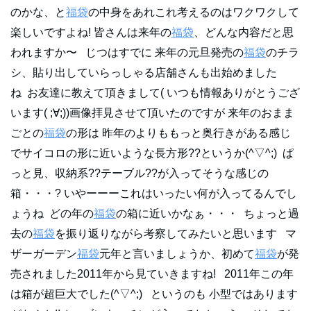
のかな、と
福袋
の中身をあれこれ考えるのはワクワクして
楽しいですよね! 皆さんは来年の
福袋
、どんな内容だと思
われますか〜 じつはすでに 来年の元旦発売の
福袋
のチラ
シ、貼り出していらっしゃる店舗さんも出始めました
ね お友達に教えて頂きまして( いつも情報ありがとうござ
います( ;∀;))画像拝見させて頂いたのですが 来年のおまま
ごとの
福袋
の形は 昨年のよりももっと奥行きがある感じ
でサイコロの形に近いような長方形??というか(^▽^;) ぱ
っと見、収納系??テーブル??が入ってそうな感じの
箱・・・? いやーーーこれはいったい何が入ってるんでし
ょうね どの年の
福袋
の箱に近いかなぁ・・・ ちょっと過
去の
福袋
を振り返りながら考察してみたいと思います マ
ザーガーデン
福袋
元年と言いましょうか、初めて
福袋
が発
売されました2011年から見ていきますね! 2011年この年
は箱が超巨大でした(^▽^;) というのも 小型ではあります