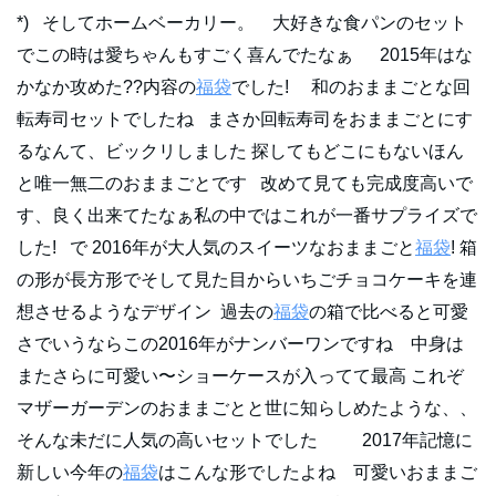
*) そしてホームベーカリー。 大好きな食パンのセット
でこの時は愛ちゃんもすごく喜んでたなぁ 2015年はな
かなか攻めた??内容の
福袋
でした! 和のおままごとな回
転寿司セットでしたね まさか回転寿司をおままごとにす
るなんて、ビックリしました 探してもどこにもないほん
と唯一無二のおままごとです 改めて見ても完成度高いで
す、良く出来てたなぁ私の中ではこれが一番サプライズで
した! で 2016年が大人気のスイーツなおままごと
福袋
! 箱
の形が長方形でそして見た目からいちごチョコケーキを連
想させるようなデザイン 過去の
福袋
の箱で比べると可愛
さでいうならこの2016年がナンバーワンですね 中身は
またさらに可愛い〜ショーケースが入ってて最高 これぞ
マザーガーデンのおままごとと世に知らしめたような、、
そんな未だに人気の高いセットでした 2017年記憶に
新しい今年の
福袋
はこんな形でしたよね 可愛いおままご