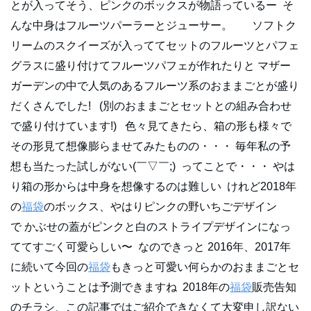
とが入ってそう、ピンクのボックスが物語っているー そ
んな中身はフルーツパーラーとジューサー。 ソフトク
リームのスクイーズが入っててセットのフルーツとパフェ
グラスに盛り付けてフルーツパフェが作れたりと マザー
ガーデンの中で人気のあるフルーツ系のおままごとが盛り
だくさんでした! (別のおままごとセットとの組み合わせ
で盛り付けています!) 色々見てきたら、箱の形も様々で
その形見て想像膨らませてみたものの・・・ 毎年私の予
想も当たった試しがない(￣▽￣;) ってことで・・・ やは
り箱の形からは中身を想像するのは難しい けれど2018年
の
福袋
のボックス、やはりピンクの野いちごデザイン
で かぶせの蓋がピンクと白のストライプデザインになっ
ててすごく可愛らしい〜 なのできっと 2016年、2017年
に続いて今回の
福袋
もきっと可愛い何らかのおままごとセ
ットということは予測できますね 2018年の
福袋
販売告知
のチラシ、この記事ではご紹介できなくて大変申し訳ない