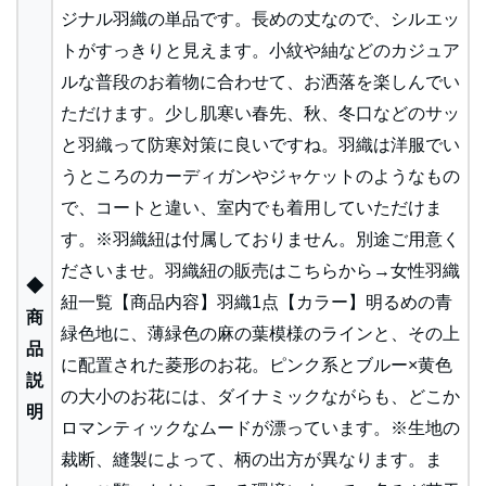
ジナル羽織の単品です。長めの丈なので、シルエッ
トがすっきりと見えます。小紋や紬などのカジュア
ルな普段のお着物に合わせて、お洒落を楽しんでい
ただけます。少し肌寒い春先、秋、冬口などのサッ
と羽織って防寒対策に良いですね。羽織は洋服でい
うところのカーディガンやジャケットのようなもの
で、コートと違い、室内でも着用していただけま
す。※羽織紐は付属しておりません。別途ご用意く
ださいませ。羽織紐の販売はこちらから→女性羽織
◆
紐一覧【商品内容】羽織1点【カラー】明るめの青
商
緑色地に、薄緑色の麻の葉模様のラインと、その上
品
に配置された菱形のお花。ピンク系とブルー×黄色
説
の大小のお花には、ダイナミックながらも、どこか
明
ロマンティックなムードが漂っています。※生地の
裁断、縫製によって、柄の出方が異なります。ま