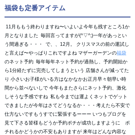
福袋も定番アイテム
11月ももう終わりますね〜いよいよ今年も残すところ1か
月となりました 毎回言ってますが(^▽^;)一年があっとい
う間過ぎる・・・ で、、12月。 クリスマスの前の運試し
と言えば〜やっぱりこれですよね マザーガーデンの
福袋
のネット予約 毎年毎年ネット予約が過熱し、予約開始か
ら1分経たずに完売してしまうという 店舗さんが減ってた
り 小さいお子様がいる方はなかなかお正月早々朝早い時
間から並べないしで 今年もまたさらにネット予約、激化
しそうな予感ですね 私も今までは運よくネットでゲット
できましたが今年はさてどうなるか・・・考えたら不安で
仕方ないですもうすでに緊張するーーー いつもブログを
見て下さる皆様もどうか予約ポチが成功しますように ポ
チれるかどうかの不安もありますが 来年はどんな内容な