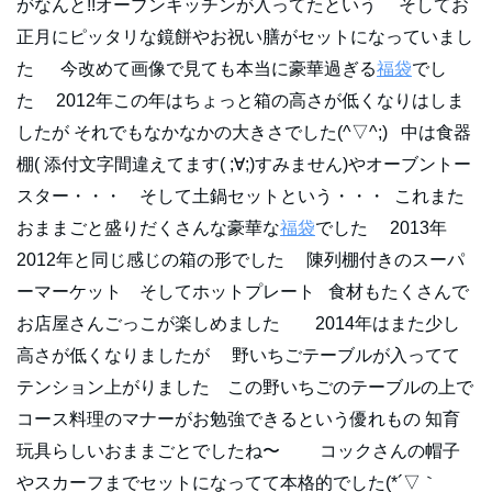
がなんと!!オーブンキッチンが入ってたという そしてお
正月にピッタリな鏡餅やお祝い膳がセットになっていまし
た 今改めて画像で見ても本当に豪華過ぎる
福袋
でし
た 2012年この年はちょっと箱の高さが低くなりはしま
したが それでもなかなかの大きさでした(^▽^;) 中は食器
棚( 添付文字間違えてます( ;∀;)すみません)やオーブントー
スター・・・ そして土鍋セットという・・・ これまた
おままごと盛りだくさんな豪華な
福袋
でした 2013年
2012年と同じ感じの箱の形でした 陳列棚付きのスーパ
ーマーケット そしてホットプレート 食材もたくさんで
お店屋さんごっこが楽しめました 2014年はまた少し
高さが低くなりましたが 野いちごテーブルが入ってて
テンション上がりました この野いちごのテーブルの上で
コース料理のマナーがお勉強できるという優れもの 知育
玩具らしいおままごとでしたね〜 コックさんの帽子
やスカーフまでセットになってて本格的でした(*´▽｀