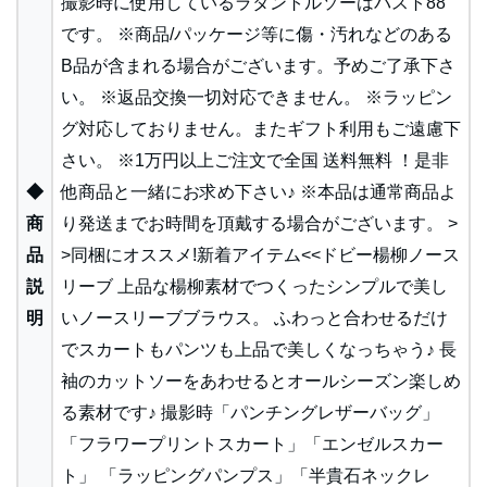
撮影時に使用しているラタントルソーはバスト88
です。 ※商品/パッケージ等に傷・汚れなどのある
B品が含まれる場合がございます。予めご了承下さ
い。 ※返品交換一切対応できません。 ※ラッピン
グ対応しておりません。またギフト利用もご遠慮下
さい。 ※1万円以上ご注文で全国 送料無料 ！是非
◆
他商品と一緒にお求め下さい♪ ※本品は通常商品よ
商
り発送までお時間を頂戴する場合がございます。 >
品
>同梱にオススメ!新着アイテム<<ドビー楊柳ノース
説
リーブ 上品な楊柳素材でつくったシンプルで美し
明
いノースリーブブラウス。 ふわっと合わせるだけ
でスカートもパンツも上品で美しくなっちゃう♪ 長
袖のカットソーをあわせるとオールシーズン楽しめ
る素材です♪ 撮影時「パンチングレザーバッグ」
「フラワープリントスカート」「エンゼルスカー
ト」 「ラッピングパンプス」「半貴石ネックレ