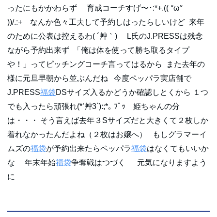
ったにもかかわらず 育成コーチすげ〜･:*+.(( °ω°
))/.:+ なんか色々工夫して予約しはったらしいけど 来年
のために公表は控えるわ( ´艸｀) L氏のJ.PRESSは残念
ながら予約出来ず 「俺は体を使って勝ち取るタイプ
や！」ってピッチングコーチ言ってはるから また去年の
様に元旦早朝から並ぶんだね 今度ペッパラ実店舗で
J.PRESS
福袋
DSサイズ入るかどうか確認しとくから １つ
でも入ったら頑張れ(*’艸3`):;*｡ ﾌﾟｯ 姫ちゃんの分
は・・・ そう言えば去年３Sサイズだと大きくて２枚しか
着れなかったんだよね（２枚はお嬢へ） もしグラマーイ
ムズの
福袋
が予約出来たらペッパラ
福袋
はなくてもいいか
な 年末年始
福袋
争奪戦はつづく 元気になりますよう
に