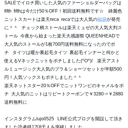
SALEでイロチ買いした人気のファーショルダーバッグは
fifth fifthは今だけ50％OFF！初回送料無料です☆ 綺麗色
ニットスカートは楽天reca recaでは大人気の
福袋
が発売
に＾＾ チェック柄ストールは楽天ミュゼの大人気大判ス
トール 今夜から始まった楽天大感謝祭 QUEENHEADで
大人気のストールが1枚700円送料無料になったのでポ
チ タイツは暖か裏起毛タイツ 裏起毛インナーと何かと
使えるVネックニットをポチしました(^O^)/ 楽天アスト
ルミュージック大人気のブラ＆ショーツセットが半額500
円！人気ソックスもポチしました＾＾
楽天ネットスター20％OFFでニットワンピのキャメルをポ
チ 大人気のニットはリピートクーポンで￥3280⇒￥2880
送料無料に
インスタグラムlujo0525 LINE公式ブログを開設して頂き
ました読者様1万8千人を突破しました