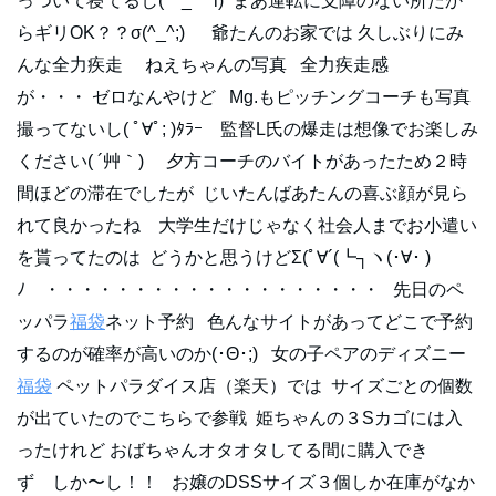
っついて寝てるし(￣_￣ i) まあ運転に支障のない所だか
らギリOK？？σ(^_^;) 爺たんのお家では 久しぶりにみ
んな全力疾走 ねえちゃんの写真 全力疾走感
が・・・ ゼロなんやけど Mg.もピッチングコーチも写真
撮ってないし( ﾟ∀ﾟ; )ﾀﾗｰ 監督L氏の爆走は想像でお楽しみ
ください( ´艸｀) 夕方コーチのバイトがあったため２時
間ほどの滞在でしたが じいたんばあたんの喜ぶ顔が見ら
れて良かったね 大学生だけじゃなく社会人までお小遣い
を貰ってたのは どうかと思うけどΣ(ﾟ∀´(┗┐ヽ(･∀･ )
ﾉ ・・・・・・・・・・・・・・・・・・・ 先日のペ
ッパラ
福袋
ネット予約 色んなサイトがあってどこで予約
するのが確率が高いのか(･Θ･;) 女の子ペアのディズニー
福袋
ペットパラダイス店（楽天）では サイズごとの個数
が出ていたのでこちらで参戦 姫ちゃんの３Sカゴには入
ったけれど おばちゃんオタオタしてる間に購入でき
ず しか〜し！！ お嬢のDSSサイズ３個しか在庫がなか