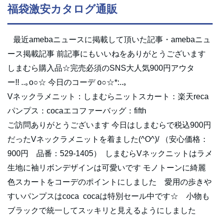
福袋激安カタログ通販
最近amebaニュースに掲載して頂いた記事・amebaニュ
ース掲載記事 前記事にもいいねをありがとうございます
しまむら購入品☆完売必須のSNS大人気900円アウタ
ー!! ..｡o○☆ 今日のコーデ o○☆*:..｡
Vネックラメニット：しまむらニットスカート：楽天reca
パンプス：cocaエコファーバッグ：fifth
ご訪問ありがとうございます 今日はしまむらで税込900円
だったVネックラメニットを着ました(^O^)/ （安心価格：
900円 品番：529-1405） しまむらVネックニットはラメ
生地に袖リボンデザインは可愛いです モノトーンに綺麗
色スカートをコーデのポイントにしました 愛用の歩きや
すいパンプスはcoca cocaは特別セール中です☆ 小物も
ブラックで統一してスッキリと見えるようにしました