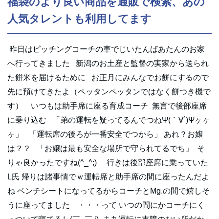
福袋のより良い商品を通販で検索、あの
人気タレントも利用してます
昨日はピッチングコーチの車でじいたんばあたんのお家
へ行ってきました 新潟のお土産と監督の実家から送られ
た餅米を届けるために お正月にみんなでお餅にするので
先に預けてきたよ（ペッタンペッタンではなく餅つき機で
す） いつもは助手席に座る育成コーチ 無言で後部座席
に乗り込む 「弟の運転を疑ってるんでつねΨ(｀∀´)Ψヶヶ
ヶ」 「運転席の後ろが一番安全でつから」 あれ？お嬢
は？？ 「お嬢は最も安全な場所で守られてるでち」 そ
りゃ良かったですね(^_^;) 行きは後部座席に乗っていた
L氏 帰りは諸事情でｗ運転席と助手席の間に座ったんだよ
ね ベンチシートになってるからコーチとMg.の間で嬉しそ
うに座ってました ・・・って いつの間にかコーチにく