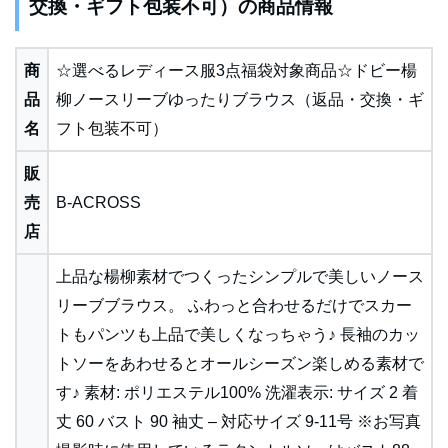
交換・ギフト包装不可）の商品情報
商
☆選べるレディース服3点福袋対象商品☆ドビー楊
品
柳ノースリーブゆったりブラウス（返品・交換・ギ
名
フト包装不可）
販
売
B-ACROSS
店
上品な楊柳素材でつくったシンプルで美しいノース
リーブブラウス。 ふわっと合わせるだけでスカー
トもパンツも上品で美しくなっちゃう♪ 長袖のカッ
トソーをあわせるとオールシーズン楽しめる素材で
す♪ 素材: ポリエステル100% 洗濯表示: サイズ 2 着
丈 60 バスト 90 袖丈 – 対応サイズ 9-11号 ※お写真