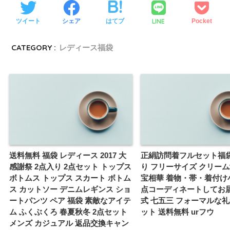
LINE
ツイート
シェア
はてブ
Pocket
CATEGORY :
レディース福袋
送料無料 福袋 レディース 2017 大
正絹訪問着フルセット福袋
感謝祭 2点入り 2点セット トップス
り フリーサイズ クリー
ボトムス トップス スカート ボトム
宝相華 着物・帯・着付け
ス カットソー デニムレギンス ショ
点コーディネートしてお届
ートパンツ ペア 福袋 素敵なアイテ
式 七五三 フォーマルな
ム ふくぶくろ 春夏秋冬 2点セット
ット 送料無料 urフウ
メンズ カジュアル 返品交換キャン