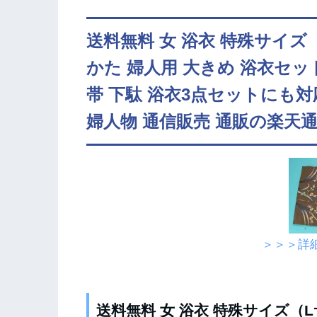
送料無料 女 浴衣 特殊サイズ
かた 婦人用 大きめ 浴衣セッ
帯 下駄 浴衣3点セットにも対
婦人物 通信販売 通販の楽天
＞＞＞詳
送料無料 女 浴衣 特殊サイズ（