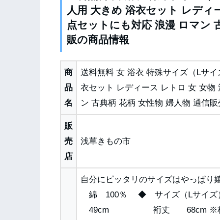
人用 大きめ 浴衣セット レディー
点セットにも対応 浪漫 ロマン 古
販の商品情報
商
送料無料 女 浴衣 特殊サイズ（Lサイ
品
衣セット レディース レトロ 女 女物
名
ン 古典柄 花柄 女性物 婦人物 通信販
販
売
浅草きもの市
店
自分にピッタリのサイズはやっぱ
綿 100％ ◆ サイズ（
49cm 裄丈 68cm ※