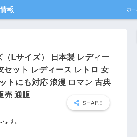
得情報
ホー
ズ（Lサイズ） 日本製 レディー
衣セット レディース レトロ 女
セットにも対応 浪漫 ロマン 古典
販売 通販
います。