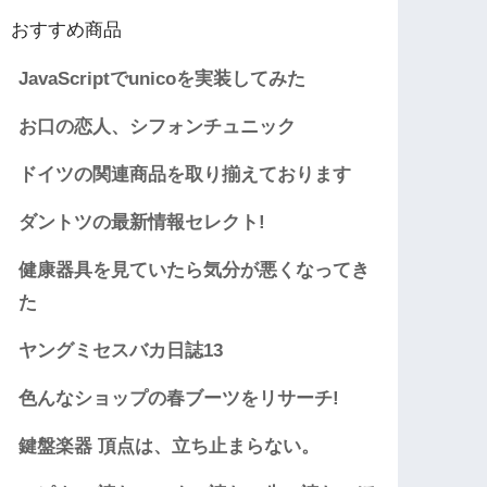
おすすめ商品
JavaScriptでunicoを実装してみた
お口の恋人、シフォンチュニック
ドイツの関連商品を取り揃えております
ダントツの最新情報セレクト!
健康器具を見ていたら気分が悪くなってき
た
ヤングミセスバカ日誌13
色んなショップの春ブーツをリサーチ!
鍵盤楽器 頂点は、立ち止まらない。