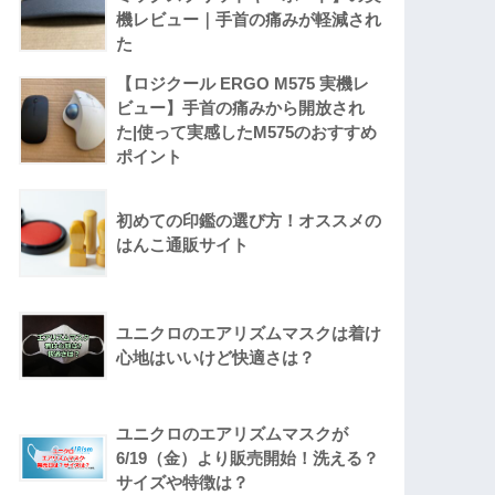
機レビュー｜手首の痛みが軽減され
た
【ロジクール ERGO M575 実機レ
ビュー】手首の痛みから開放され
た|使って実感したM575のおすすめ
ポイント
初めての印鑑の選び方！オススメの
はんこ通販サイト
ユニクロのエアリズムマスクは着け
心地はいいけど快適さは？
ユニクロのエアリズムマスクが
6/19（金）より販売開始！洗える？
サイズや特徴は？