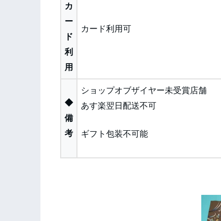
カ
ー
カード利用可
ド
利
用
ショップオブザイヤー未受賞店舗
◆
あす楽翌日配送不可
備
考
ギフト包装不可能