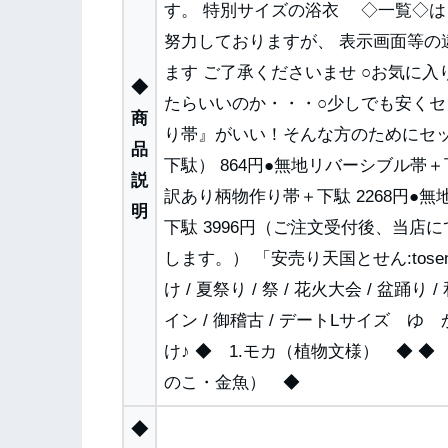
す。 特別サイズの浴衣 ◇一覧◇は
努力しておりますが、 表示画面等の
ます ご了承くださいませ ○お気に
◆
たらいいのか・・・○少しでも安くセ
商
り帯』がいい！そんな方のためにセ
品
下駄） 864円●無地リバーシブル帯＋下
説
訳あり柄物作り帯＋下駄 2268円●無
明
下駄 3996円（ご注文受付後、当
します。） 「安売り天国とせん:tose
け / 夏祭り / 祭 / 花火大会 / 盆踊り 
イン / 御稽古 / デートLサイズ 
け♪ ◆ 1.モカ（植物文様） ◆ ◆
のこ・金魚） ◆
◆