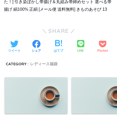
た！] 引き染ぼかし帯揚げ＆丸組み帯締めセット 選べる帯
揚げ 絹100% 正絹 [メール便 送料無料] きものあそび 13
SHARE
LINE
ツイート
シェア
はてブ
Pocket
CATEGORY :
レディース福袋