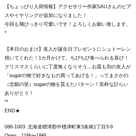
【ちょっぴり入荷情報】アクセサリー作家SAUさんのピア
スやイヤリングが追加になりました！
今回も飛びっきり可愛いです！よろしくお願い致します。
*
【本日のおまけ】友人が誕生日プレゼントにシュトーレン
焼いてくれた！1カ月かけて、ちびちび食べられる喜び！
クリスマスくらいに丁度無くなりそう…お皿も別の友人が
「sugarの物で好きなもの買ってあげる！」ってまさかの
（念願の笑）sugarの物を貰えたパターン！笑粋な計らい
ありがとう！
**
END★
086-1003 北海道標津郡中標津町東3条南1丁目3-9
Open…11時〜19時