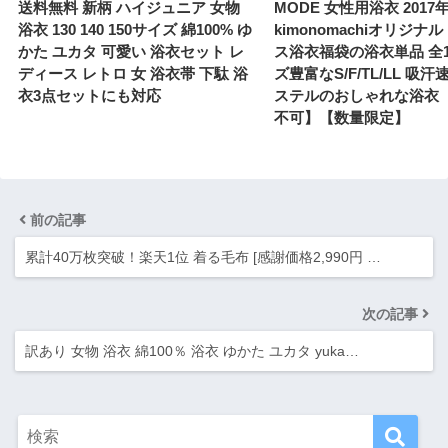
送料無料 新柄 ハイジュニア 女物
MODE 女性用浴衣 2017
浴衣 130 140 150サイズ 綿100% ゆ
kimonomachiオリジナ
かた ユカタ 可愛い 浴衣セット レ
ス浴衣福袋の浴衣単品 全1
ディース レトロ 女 浴衣帯 下駄 浴
ズ豊富なS/F/TL/LL 吸
衣3点セットにも対応
ステルのおしゃれな浴衣
不可】【数量限定】
前の記事
累計40万枚突破！楽天1位 着る毛布 [感謝価格2,990円 …
次の記事
訳あり 女物 浴衣 綿100％ 浴衣 ゆかた ユカタ yuka…