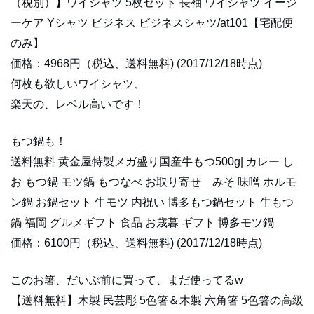
（税別）】ワイシャツ 5枚セット 長袖 ワイシャツ イージ
ーケア Yシャツ ビジネス ビジネスシャツ/at101【宅配便
のみ】
価格：4968円（税込、送料無料) (2017/12/18時点)
何枚も欲しいワイシャツ、
楽天の、レベル高いです！
もつ鍋も！
送料無料 黄金屋特製メガ盛り国産牛もつ500g| カレー し
お もつ鍋 モツ鍋 もつなべ お取り寄せ みそ 味噌 ホルモ
ン鍋 お鍋セット 牛モツ 内祝い 博多もつ鍋セット 牛もつ
鍋 福岡 グルメギフト 食品 お歳暮 ギフト 博多モツ鍋
価格：6100円（税込、送料無料) (2017/12/18時点)
このお箸、だいぶ前に買って、まだ使ってるw
【送料無料】木製 民芸彫 5色箸＆木製 六角箸 5色箸の高級