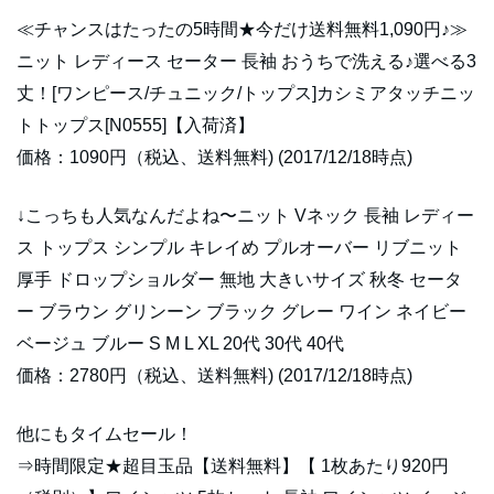
≪チャンスはたったの5時間★今だけ送料無料1,090円♪≫
ニット レディース セーター 長袖 おうちで洗える♪選べる3
丈！[ワンピース/チュニック/トップス]カシミアタッチニッ
トトップス[N0555]【入荷済】
価格：1090円（税込、送料無料) (2017/12/18時点)
↓こっちも人気なんだよね〜ニット Vネック 長袖 レディー
ス トップス シンプル キレイめ プルオーバー リブニット
厚手 ドロップショルダー 無地 大きいサイズ 秋冬 セータ
ー ブラウン グリンーン ブラック グレー ワイン ネイビー
ベージュ ブルー S M L XL 20代 30代 40代
価格：2780円（税込、送料無料) (2017/12/18時点)
他にもタイムセール！
⇒時間限定★超目玉品【送料無料】【 1枚あたり920円