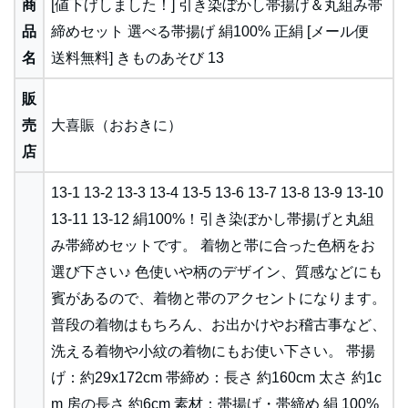
商
[値下げしました！] 引き染ぼかし帯揚げ＆丸組み帯
品
締めセット 選べる帯揚げ 絹100% 正絹 [メール便
名
送料無料] きものあそび 13
販
売
大喜賑（おおきに）
店
13-1 13-2 13-3 13-4 13-5 13-6 13-7 13-8 13-9 13-10
13-11 13-12 絹100%！引き染ぼかし帯揚げと丸組
み帯締めセットです。 着物と帯に合った色柄をお
選び下さい♪ 色使いや柄のデザイン、質感などにも
賓があるので、着物と帯のアクセントになります。
普段の着物はもちろん、お出かけやお稽古事など、
洗える着物や小紋の着物にもお使い下さい。 帯揚
げ：約29x172cm 帯締め：長さ 約160cm 太さ 約1c
m 房の長さ 約6cm 素材：帯揚げ・帯締め 絹 100%