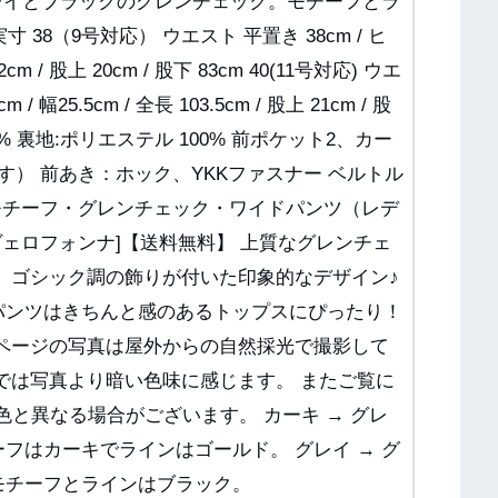
グレイとブラックのグレンチェック。モチーフとラ
寸 38（9号対応） ウエスト 平置き 38cm / ヒ
2cm / 股上 20cm / 股下 83cm 40(11号対応) ウエ
 幅25.5cm / 全長 103.5cm / 股上 21cm / 股
ール 100% 裏地:ポリエステル 100% 前ポケット2、カー
す） 前あき：ホック、YKKファスナー ベルトル
シックモチーフ・グレンチェック・ワイドパンツ（レデ
nna/ヴェロフォンナ]【送料無料】 上質なグレンチェ
 ゴシック調の飾りが付いた印象的なデザイン♪
パンツはきちんと感のあるトップスにぴったり！
品ページの写真は屋外からの自然採光で撮影して
では写真より暗い色味に感じます。 またご覧に
色と異なる場合がございます。 カーキ → グレ
フはカーキでラインはゴールド。 グレイ → グ
モチーフとラインはブラック。