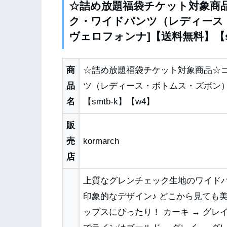
☆詰め放題福袋チケット対象商
ク・ワイドパンツ（レディース・ボト
ヴェロフォンナ]【送料無料】【s
商
☆詰め放題福袋チケット対象商品☆
品
ツ（レディース・ボトムス・ズボン）[Re
名
【smtb-k】【w4】
販
売
kormarch
店
上質なグレンチェック生地のワイド
印象的なデザイン♪ どこから見ても
ップスにぴったり！ カーキ → グ