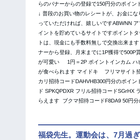
らのバナーからの登録で150円分のポイ
↓ 普段のお買い物のレシートが、お金に
っていただければ、嬉しいですABWNN ア
イントを貯めているサイトですポイントタ
トは、現金にも手数料無しで交換出来ます 
ナーから登録、月末までに1P獲得で500
が可愛い 1円＝2P ポイントインカム ハ
が食べられます マイドキ フリマサイト
カリ招待コードDAHVHB300円分のポイ
ド SPKQPDXR フリル招待コードSGrHX
らえます ブクマ招待コードF8DA9 50
福袋先生。運動会は、7月過