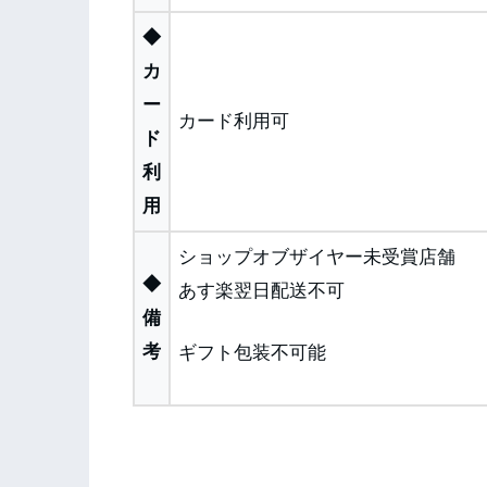
◆
カ
ー
カード利用可
ド
利
用
ショップオブザイヤー未受賞店舗
◆
あす楽翌日配送不可
備
考
ギフト包装不可能