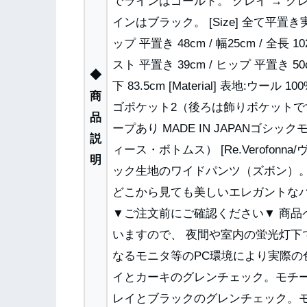
でラインはゴールド。 グレイ → 
インはブラック。 [Size] 全て平置き実
ップ 平置き 48cm / 幅25cm / 全長 10
スト 平置き 39cm / ヒップ 平置き 50cm /
◆
下 83.5cm [Material] 表地:ウ
商
ゴポケット2（後ろは飾りポケットで
品
ープあり MADE IN JAPANゴ
説
ィース・ボトムス） [Re.Verofo
明
ック生地のワイドパンツ（ズボン）。
どこから見ても美しいエレガントな
▼ご注文前にご確認ください▼ 商
いますので、 夜間や室内の蛍光灯下
なるモニタ等のPC環境により実際の
イとカーキのグレンチェック。モチー
レイとブラックのグレンチェック。