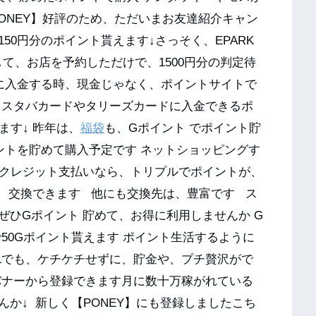
ONEY】好評のため、ただいまお友達紹介キャン
50円分のポイント貰えます↓さっそく、EPARK
して、お店を予約しただけで、1500円分の判定待
に入金する時、現金じゃなく、ポイントサイトで
 スタバカードやタリーズカードに入金できるポ
ます↓ 昨年は、
福袋
も、Gポイント でポイント貯
ントを貯めて購入予定です ネットショッピングす
、クレジット支払いなら、トリプルでポイントが、
ら、交換できます 他にも交換先は、豊富です ス
ひGポイント 貯めて、お得に利用しませんか G
50Gポイント貰えます ポイント生活するように
Lでも、ケチケチせずに、貯金や、プチ贅沢がで
バナーから登録できます月に数十万稼がれている
か↓ 新しく【PONEY】にも登録しましたこち