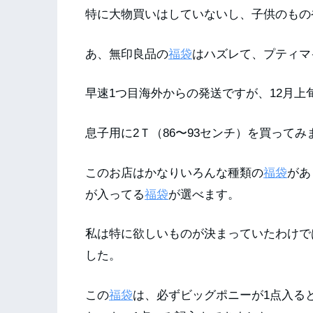
特に大物買いはしていないし、子供のもの
あ、無印良品の
福袋
はハズレて、プティマ
早速1つ目海外からの発送ですが、12月上
息子用に2Ｔ（86〜93センチ）を買ってみ
このお店はかなりいろんな種類の
福袋
があ
が入ってる
福袋
が選べます。
私は特に欲しいものが決まっていたわけで
した。
この
福袋
は、必ずビッグポニーが1点入る