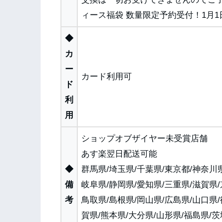
ィース福袋 数量限定予約受付！1月
◆
カ
ー
カード利用可
ド
利
用
ショップオブザイヤー未受賞店舗
あす楽翌日配送可能
◆
群馬県/埼玉県/千葉県/東京都/神奈川県
備
岐阜県/静岡県/愛知県/三重県/滋賀県/
考
鳥取県/島根県/岡山県/広島県/山口県/
賀県/熊本県/大分県/山形県/福島県/