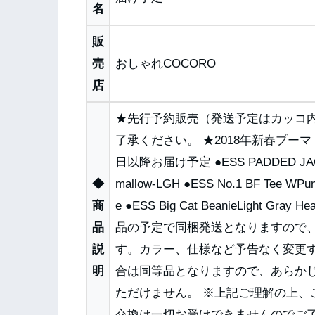
名
販
売
おしゃれCOCORO
店
★先行予約販売（発送予定はカッコ
了承ください。 ★2018年新春プーマ
日以降お届け予定 ●ESS PADDED JACKETP
◆
mallow-LGH ●ESS No.1 BF Tee WPum
商
e ●ESS Big Cat BeanieLight 
品
品の予定で同梱発送となりますので
説
す。カラー、仕様など予告なく変更
明
合は同等品となりますので、あらか
ただけません。 ※上記ご理解の上
交換は一切お受けできませんのでご了承