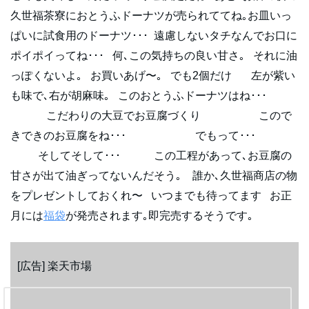
久世福茶寮におとうふドーナツが売られててね｡お皿いっ
ぱいに試食用のドーナツ･･･ 遠慮しないタチなんでお口に
ポイポイってね･･･ 何､この気持ちの良い甘さ｡ それに油
っぽくないよ｡ お買いあげ〜｡ でも2個だけ 左が紫い
も味で､右が胡麻味｡ このおとうふドーナツはね･･･
こだわりの大豆でお豆腐づくり こので
きできのお豆腐をね･･･ でもって･･･
そしてそして･･･ この工程があって､お豆腐の
甘さが出て油ぎってないんだそう｡ 誰か､久世福商店の物
をプレゼントしておくれ〜 いつまでも待ってます お正
月には
福袋
が発売されます｡即完売するそうです｡
[広告] 楽天市場