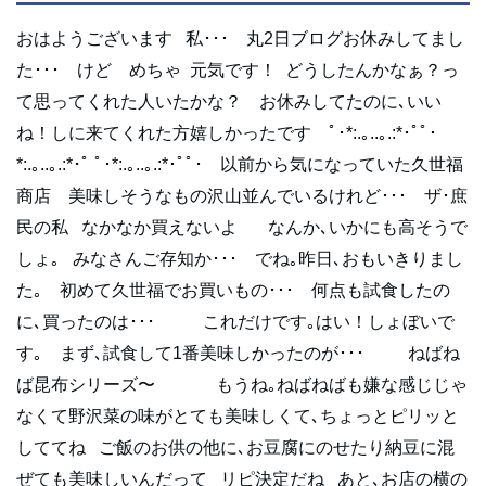
おはようございます 私･･･ 丸2日ブログお休みしてまし
た･･･ けど めちゃ 元気です！ どうしたんかなぁ？っ
て思ってくれた人いたかな？ お休みしてたのに､いい
ね！しに来てくれた方嬉しかったです ﾟ･*:.｡..｡.:*･ﾟﾟ･
*:.｡..｡.:*･ﾟ ﾟ･*:.｡..｡.:*･ﾟﾟ･ 以前から気になっていた久世福
商店 美味しそうなもの沢山並んでいるけれど･･･ ザ･庶
民の私 なかなか買えないよ なんか､いかにも高そうで
しょ｡ みなさんご存知か･･･ でね｡昨日､おもいきりまし
た｡ 初めて久世福でお買いもの･･･ 何点も試食したの
に､買ったのは･･･ これだけです｡はい！しょぼいで
す｡ まず､試食して1番美味しかったのが･･･ ねばね
ば昆布シリーズ〜 もうね｡ねばねばも嫌な感じじゃ
なくて野沢菜の味がとても美味しくて､ちょっとピリッと
しててね ご飯のお供の他に､お豆腐にのせたり納豆に混
ぜても美味しいんだって リピ決定だね あと､お店の横の