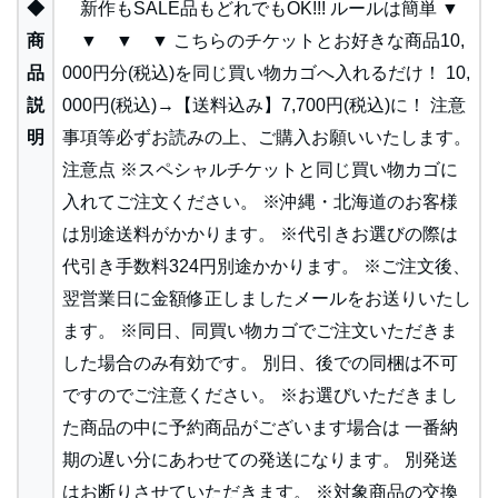
◆
新作もSALE品もどれでもOK!!! ルールは簡単 ▼
商
▼ ▼ ▼ こちらのチケットとお好きな商品10,
品
000円分(税込)を同じ買い物カゴへ入れるだけ！ 10,
説
000円(税込)→【送料込み】7,700円(税込)に！ 注意
明
事項等必ずお読みの上、ご購入お願いいたします。
注意点 ※スペシャルチケットと同じ買い物カゴに
入れてご注文ください。 ※沖縄・北海道のお客様
は別途送料がかかります。 ※代引きお選びの際は
代引き手数料324円別途かかります。 ※ご注文後、
翌営業日に金額修正しましたメールをお送りいたし
ます。 ※同日、同買い物カゴでご注文いただきま
した場合のみ有効です。 別日、後での同梱は不可
ですのでご注意ください。 ※お選びいただきまし
た商品の中に予約商品がございます場合は 一番納
期の遅い分にあわせての発送になります。 別発送
はお断りさせていただきます。 ※対象商品の交換