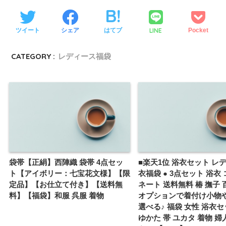
LINE
ツイート
シェア
はてブ
Pocket
CATEGORY :
レディース福袋
袋帯【正絹】西陣織 袋帯 4点セッ
■楽天1位 浴衣セット レ
ト【アイボリー：七宝花文様】【限
衣福袋 ● 3点セット 浴衣
定品】【お仕立て付き】【送料無
ネート 送料無料 椿 撫子 
料】【福袋】和服 呉服 着物
オプションで着付け小物
選べる♪ 福袋 女性 浴衣セ
ゆかた 帯 ユカタ 着物 婦