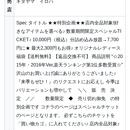
売
キタヤマ イロハ
店
Spec タイトル ★★特別企画★★店内全品対象!好
きなアイテムを選べる♪ 数量期間限定スペシャルTI
CKET♪ 10,000円（税込）分詰め込み放題→7,700
円に★ 最大2,300円もお得♪ オリジナルレディース
福袋【送料無料】【返品交換不可】 商品説明 “☆20
15年・2016年Ver,楽天ランキング第1位多数受賞☆”
沢山のお買い上げ誠にありがとうございました♪
『来季もぜひ！』のリクエストにお応えし 今季は
バリエーションも増やして ＼＼ 販 売 決
定 ／／ 数量限定 ◆ 売り切れ御免 の特
別企画です コチラのページはスペシャルチケット
のページとなります。 必ずこちらのチケットを
「買い物カゴ」に入れてください♪ 店内全品対象♪