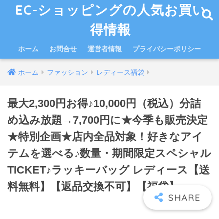
EC-ショッピングの人気お買い
得情報
ホーム
お問合せ
運営者情報
プライバシーポリシー
ホーム
ファッション
レディース福袋
最大2,300円お得♪10,000円（税込）分詰
め込み放題→7,700円に★今季も販売決定
★特別企画★店内全品対象！好きなアイ
テムを選べる♪数量・期間限定スペシャル
TICKET♪ラッキーバッグ レディース【送
料無料】【返品交換不可】【福袋】