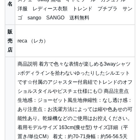
名
洋服 レディース衣類 トレンド プチプラ サン
ゴ sango SANGO 送料無料
販
売
reca （レカ）
店
商品説明 着方で色々な表情が楽しめる3wayシャツ
♪ボディラインを拾わないゆったりしたシルエット
です☆付属のアジャスター付肩紐でトレンドのオフ
ショルスタイルやビスチェ仕様にも◎ 商品注意点
生地感：ジョーゼット風生地伸縮性：なし透け感：
あり注意点：お洗濯方法によっては縮や色あせの可
能性あり。乾燥機などのご使用はお控えください。
着用モデルサイズ 163cm(痩せ型) サイズ詳細（平
置き/単位CM） 着丈：約70-71身幅：約56-56.5天