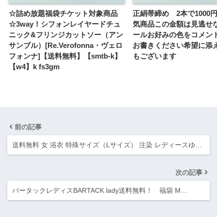
☆詰め放題福袋チケット対象商品
正絹帯締め 2本で1000
☆3way！シフォンレイヤードチュ
気商品この金額は見逃せ
ニック&フリンジカットソー（アン
ールお好みの色をコメン
サンブル）[Re.Verofonna・ヴェロ
お書きください希望に添
フォンナ]【送料無料】【smtb-k】
もございます
【w4】k fs3gm
前の記事
送料無料 女 浴衣 特殊サイズ（Lサイズ） 注染 レディースゆ…
次の記事
バータックレディスBARTACK lady送料無料！ 福袋 M…