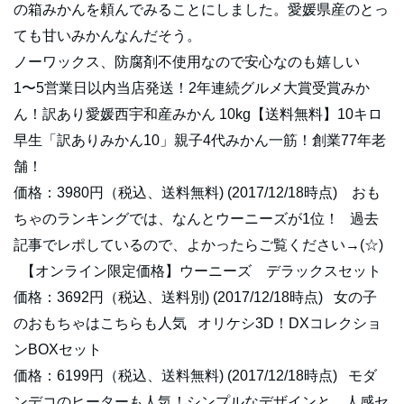
の箱みかんを頼んでみることにしました。愛媛県産のとっ
ても甘いみかんなんだそう。
ノーワックス、防腐剤不使用なので安心なのも嬉しい
1〜5営業日以内当店発送！2年連続グルメ大賞受賞みか
ん！訳あり愛媛西宇和産みかん 10kg【送料無料】10キロ
早生「訳ありみかん10」親子4代みかん一筋！創業77年老
舗！
価格：3980円（税込、送料無料) (2017/12/18時点) おも
ちゃのランキングでは、なんとウーニーズが1位！ 過去
記事でレポしているので、よかったらご覧ください→(☆)
【オンライン限定価格】ウーニーズ デラックスセット
価格：3692円（税込、送料別) (2017/12/18時点) 女の子
のおもちゃはこちらも人気 オリケシ3D！DXコレクショ
ンBOXセット
価格：6199円（税込、送料無料) (2017/12/18時点) モダ
ンデコのヒーターも人気！シンプルなデザインと、人感セ