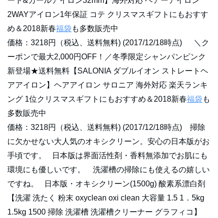
ート&カールアイロン32mm】海外対応 ヘアーアイロン
2WAYアイロン1年保証 コテ クリスマスギフトにもおすす
め＆2018新春
福袋
も多数販売中
価格：3218円（税込、送料無料) (2017/12/18時点) ＼ク
ーポンで最大2,000円OFF！／冬季限定シャンパンピンク
新登場★送料無料【SALONIA ダブルイオン ストレートヘ
アアイロン】ヘアアイロン サロニア 海外対応 楽天ランキ
ング 1位クリスマスギフトにもおすすめ＆2018新春
福袋
も
多数販売中
価格：3218円（税込、送料無料) (2017/12/18時点) 掃除
に欠かせない大人気のオキシクリーン。安心の日本版がお
手頃です。 日本版は界面活性剤・香料無添加でお肌にも
環境にも優しいです。 洗濯槽の掃除にも使えるの嬉しい
ですね。 日本版・オキシクリーン(1500g) 酸素系漂白剤
【洗濯 洗たく 粉末 oxyclean oxi clean 大容量 1.5 1．5kg
1.5kg 1500 掃除 洗濯槽 洗濯槽クリーナー グラフィコ】