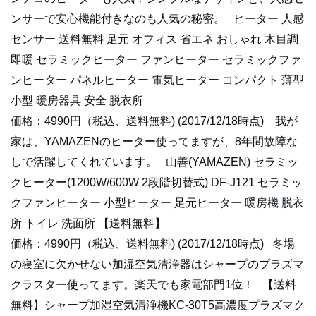
ンサーで安心機能付きなのも人気の秘密。 ヒーター 人感
センサー 送料無料 足元 オフィス 省エネ おしゃれ 木目調
即暖 セラミックヒーター ファンヒーター セラミックファ
ンヒーター パネルヒーター 電気ヒーター コンパクト 薄型
小型 暖房器具 安全 脱衣所
価格：4990円（税込、送料無料) (2017/12/18時点) 我が
家は、YAMAZENのヒーター使ってますが、8年間故障な
しで活躍してくれています。 山善(YAMAZEN) セラミッ
クヒーター(1200W/600W 2段階切替式) DF-J121 セラミッ
クファンヒーター 小型ヒーター 足元ヒーター 暖房機 脱衣
所 トイレ 洗面所 【送料無料】
価格：4990円（税込、送料無料) (2017/12/18時点) 冬場
の寝室に欠かせない加湿空気清浄器はシャープのプラズマ
クラスター使ってます。楽天でも家電部門1位！ 【送料
無料】シャープ加湿空気清浄機KC-30T5高濃度プラズマク