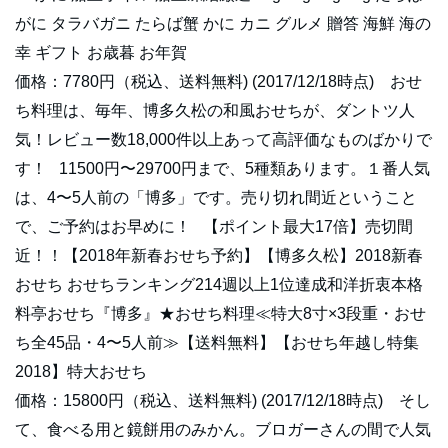
がに タラバガニ たらば蟹 かに カニ グルメ 贈答 海鮮 海の
幸 ギフト お歳暮 お年賀
価格：7780円（税込、送料無料) (2017/12/18時点) おせ
ち料理は、毎年、博多久松の和風おせちが、ダントツ人
気！レビュー数18,000件以上あって高評価なものばかりで
す！ 11500円〜29700円まで、5種類あります。１番人気
は、4〜5人前の「博多」です。売り切れ間近ということ
で、ご予約はお早めに！ 【ポイント最大17倍】売切間
近！！【2018年新春おせち予約】【博多久松】2018新春
おせち おせちランキング214週以上1位達成和洋折衷本格
料亭おせち『博多』★おせち料理≪特大8寸×3段重・おせ
ち全45品・4〜5人前≫【送料無料】【おせち年越し特集
2018】特大おせち
価格：15800円（税込、送料無料) (2017/12/18時点) そし
て、食べる用と鏡餅用のみかん。ブロガーさんの間で人気