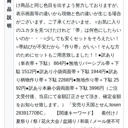
商
け商品と同じ色目を出すよう努力しておりますが、
品
表示画面等の違いから現物と色の違いが生じる場合
説
がございます。ご了承くださいませ。 ○お気に入り
明
のユカタを見つけたけれど「帯」は何色にしたらい
いのか・・・○少しでも安くセットをそろえたい！
○帯結びが不安だから『作り帯』がいい！そんな方
のためにセットもご用意致しました！！●訳あり
（単衣帯＋下駄） 864円●無地リバーシブル帯＋下
駄 1512円●訳あり小袋両面帯＋下駄 1944円●訳あ
り柄物作り帯＋下駄 2268円●無地作り帯＋下駄 25
92円●訳あり本麻小袋両面帯＋下駄 3996円（ご注
文受付後、当店にて金額訂正させて頂き、確定金額
をお知らせ致します。） 「安売り天国とせん:tosen
28391770BC」 【関連キーワード】 着付け /
夏祭り / 祭 / 花火大会 / 盆踊り / 和装 / メール便不可