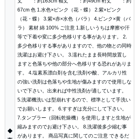
丈 ：約163cm 袖丈 ：約49cm 裄丈 ：約
67cm 色 1.水色×ピンク（花・蝶） 2.紫×ピンク
（花・蝶） 3.紫×赤×水色（バラ） 4.ピンク×黄（バ
ラ） 素材 綿 100% ご注意 1.新しいうちは摩擦や汗
等で下着や変に多少色移りする事があります。 2.
多少色移りする事がありますので、他の物との同時
洗濯はお避け下さい。 3.濡れたまま長時間放置し
ますと色落ちや他の部分へ色移りする恐れがありま
す。 4.塩素系漂白剤を含む洗剤や酸、アルカリ性
の強い洗剤は色落ちや生地が傷みますので使用しな
いで下さい。出来れば中性洗剤が適しています。
5.洗濯機洗いは型崩れするので、標準として手洗い
でお願いします。 6.すすぎは充分にして下さい。
7.タンブラー（回転乾燥機）を使用しますと生地が
縮みますのでお避け下さい。 8.洗濯後多少縮む事
◆
があります。 商品写真に関してのご注意 できるだ