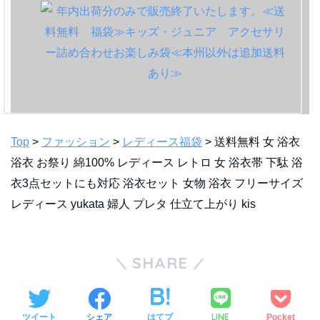
Top
>
ファッション
>
レディース福袋
> 送料無料 女 浴衣
浴衣 お祭り 綿100% レディース レトロ 女 浴衣帯 下駄 浴
衣3点セットにも対応 浴衣セット 女物 浴衣 フリーサイズ
レディース yukata 婦人 プレタ 仕立て上がり kis
SHARE
LINE
ツイート
シェア
はてブ
Pocket