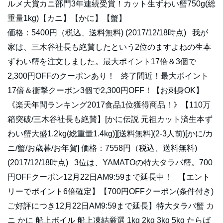
ルメ大賞カニ部門3年連続受賞！カット生ずわい蟹750g(総
重量1kg)【カニ】【かに】【蟹】
価格：5400円（税込、送料無料) (2017/12/18時点) 我が
家は、三木谷社長も絶賛したという2位のますよねの生本
ずわい蟹を注文しました。最大ポイント17倍＆3個で
2,300円OFFのクーポンあり！ 終了間近！最大ポイント
17倍＆衝撃クーポン3個で2,300円OFF！【お刺身OK】
《楽天年間ランキング2017食品1位獲得商品！》【110万
箱突破/三木谷社長も絶賛】[かに伝説 元祖カット済生本ず
わい蟹大盛1.2kg(総重量1.4kg)][送料無料](2-3人前)[かに/カ
ニ/蟹/お歳暮/お年賀] 価格：7558円（税込、送料無料)
(2017/12/18時点) 3位は、YAMATOの特大タラバ蟹。700
円OFFクーポン12月22日AM9:59まで延長中！ 【エント
リーでポイント6倍確定】【700円OFFクーポン(条件付き)
ご好評につき12月22日AM9:59まで延長】特大タラバ蟹 カ
ニ かに 船上ボイル 船上凍結厳選 1kg 2kg 3kg 5kg たらば