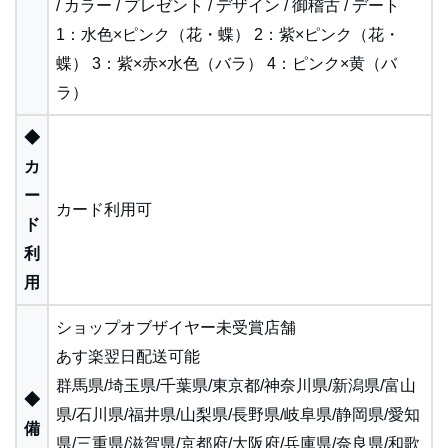
/ カラー / プレゼント / デザイン / 御稽古 / デート
1：水色×ピンク（花・蝶） 2：紫×ピンク（花・
蝶） 3：紫×赤×水色（バラ） 4：ピンク×黄（バ
ラ）
◆
カ
ー
カード利用可
ド
利
用
ショップオブザイヤー未受賞店舗
あす楽翌日配送可能
群馬県/埼玉県/千葉県/東京都/神奈川県/新潟県/富山
◆
県/石川県/福井県/山梨県/長野県/岐阜県/静岡県/愛知
備
県/三重県/滋賀県/京都府/大阪府/兵庫県/奈良県/和歌