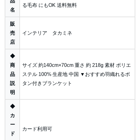
品
る毛布 にもOK 送料無料
名
販
売
インテリア タカミネ
店
◆
商
サイズ 約140cm×70cm 重さ 約 218g 素材 ポリエ
品
ステル 100% 生産地 中国 ▼おすすめ羽織れるボ
説
タン付きブランケット
明
◆
カ
ー
カード利用可
ド