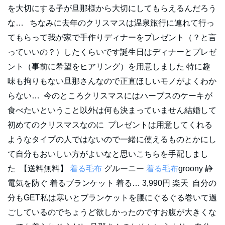
を大切にする子が旦那様から大切にしてもらえるんだろう
な… ちなみに去年のクリスマスは温泉旅行に連れて行っ
てもらって我が家で手作りディナーをプレゼント（？と言
っていいの？）したくらいです誕生日はディナーとプレゼ
ント（事前に希望をヒアリング）を用意しました 特に趣
味も拘りもない旦那さんなので正直ほしいモノがよくわか
らない… 今のところクリスマスにはハーブスのケーキが
食べたいということ以外は何も決まっていません結婚して
初めてのクリスマスなのに プレゼントは用意してくれる
ようなタイプの人ではないので一緒に使えるものとかにし
て自分もおいしい方がよいなと思いこちらを手配しまし
た 【送料無料】
着る毛布
グルーニー
着る毛布
groony 静
電気を防ぐ 着るブランケット 着る… 3,990円 楽天 自分の
分もGET私は寒いとブランケットを腰にぐるぐる巻いて過
ごしているのでちょうど欲しかったのですお腹が大きくな