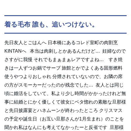
着る毛布 誰も、追いつけない。
先日友人とごはんへ 日本橋にあるコレド室町の肉割烹
KINTANへ 本当は肉刺しとかあるんだけど… 妊婦なので
さすがに我慢 それでもまぁまぁレアですよね… すき焼
きは一人ずつお鍋でサーブ 旅館とかでよくある固形燃料
使うやつよりおしゃれ 分煙されていないので、お隣の席
の方がスモーカーだったのが残念でした… 友人とは同じ
頃に婚活をしていて、私より少し時間がかかったけれど無
事に結婚とにかく優しくて彼女にベタ惚れの素敵な旦那様
と先日披露宴とハネムーンが終わったところ クリスマス
の予定や誕生日（お互い旦那さんが1月生まれ）のことを
聞かれ私はなんにも考えてなかったーと反省です 旦那様