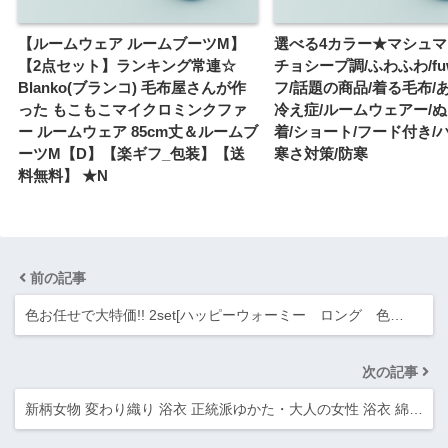
【ルームウェア ルームブーツM】
選べる4カラー★マシュ
【2点セット】ランキング常連☆
チョシープ調/ふわふわ/fuw
Blanko(ブランコ) 毛布屋さんが作
フ/話題の商品/着る毛布/
った もこもこマイクロミンクファ
冷え症/ルームウェアー/ぬ
ー ルームウェア 85cm丈＆ルームブ
着/ショート/フード付き/
ーツM【D】【楽ギフ_包装】【送
寒さ対策/防寒
料無料】 ★N
前の記事
色お任せで大特価!! 2set[ハッピーウォーミー ロング 色…
次の記事
新柄女物 変わり織り 浴衣 正統派ゆかた・大人の女性 浴衣 綿…