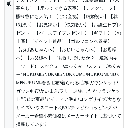
明
暮らし】 【座ってできる家事】【デスクワーク】
贈り物にも人気！ 【ご出産祝】【結婚祝い】【就
職祝い】【お見舞い】【快気祝い】【お誕生日プレ
ゼント】【バースデイプレゼント】【ギフト】【お
土産】【イベント賞品】【ゴルフコンペ景品】
【おばあちゃんへ】【おじいちゃんへ】【お母様
へ】【お父様へ】 （お探しでしたか？ 道案内キ
ーワード） ヌックミー/ぬっくみー/ヌクミー/ぬくみ
ー/ NUKUME/NUKME/NUKKUME/NUKKUMI/NUK
MI/NUKUMI/着る毛布/着られる毛布/ガウンケット/
ガウン毛布/かいまき/フリース/あったかブランケッ
ト/話題の商品/アイディア毛布/ロングサイズ/大きな
サイズ/ハウスコート/QVC/テレビショッピング ※
メーカー希望小売価格はメーカーサイトに基づいて
掲載しています