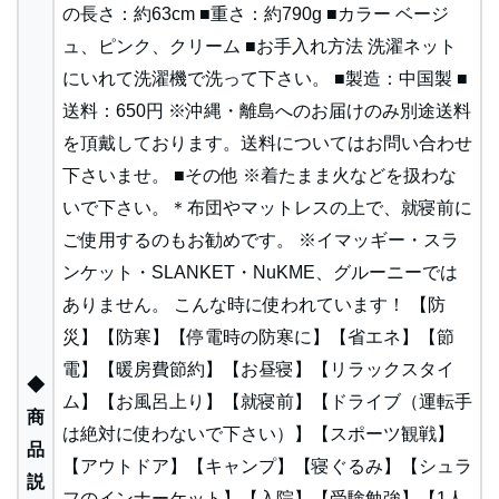
の長さ：約63cm ■重さ：約790g ■カラー ベージ
ュ、ピンク、クリーム ■お手入れ方法 洗濯ネット
にいれて洗濯機で洗って下さい。 ■製造：中国製 ■
送料：650円 ※沖縄・離島へのお届けのみ別途送料
を頂戴しております。送料についてはお問い合わせ
下さいませ。 ■その他 ※着たまま火などを扱わな
いで下さい。＊布団やマットレスの上で、就寝前に
ご使用するのもお勧めです。 ※イマッギー・スラ
ンケット・SLANKET・NuKME、グルーニーでは
ありません。 こんな時に使われています！ 【防
災】【防寒】【停電時の防寒に】【省エネ】【節
電】【暖房費節約】【お昼寝】【リラックスタイ
◆
ム】【お風呂上り】【就寝前】【ドライブ（運転手
商
は絶対に使わないで下さい）】【スポーツ観戦】
品
【アウトドア】【キャンプ】【寝ぐるみ】【シュラ
説
フのインナーケット】【入院】【受験勉強】【1人