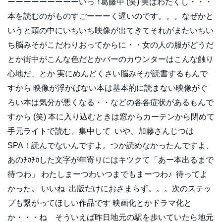
ーーーーーーーーーいっ ↑葛藤中 (笑) 実はわたくし・・・
本を読むのがものすごーーーく遅いのです。。。なぜかと
いうと頭の中にいちいち映像が出てきてそれがまたいちい
ち脳みそがこだわりおってからに・・女の人の服がどうだ
とか街中がこんな色だとかバーのカウンターはこんな触り
心地だ、とか 実にめんどくさい脳みそが読書するもんで
すから 映像が浮かばない本は基本的に読まない映像がぐ
ろい本は気分が悪くなる・・などの各各症状があるもんで
すから (笑) 本に入り込むときは窓からカーテンから閉めて
手元ライトで読む、集中して いや、加藤さんじつは
SPA！読んでないんですよ。つか読めなかったんですよ、
あのﾁｶﾁｶした文字が年寄りにはキツクて「あー本出るまで
待つわ」 わたしまーつわいつまでもまーつわ♪ 待ってよ
かった。 いいね 出版だけにおさまらず。。。次のステッ
プも繋がってほしい作品です 映画化とかドラマ化と
か・・・ね そういえば昨日地元の駅を歩いていたら地元