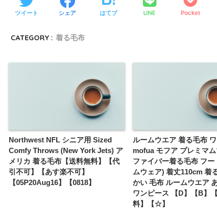
LINE
ツイート
シェア
はてブ
Pocket
CATEGORY :
着る毛布
Northwest NFL シニア用 Sized
ルームウエア 着る毛布 
Comfy Throws (New York Jets) ア
mofua モフア プレミマ
メリカ 着る毛布【送料無料】【代
ファイバー着る毛布 フード
引不可】【あす楽不可】
ムウェア) 着丈110cm 着
【05P20Aug16】【0818】
かい 毛布 ルームウエア 
ワンピース 【D】【B】
料】【☆】