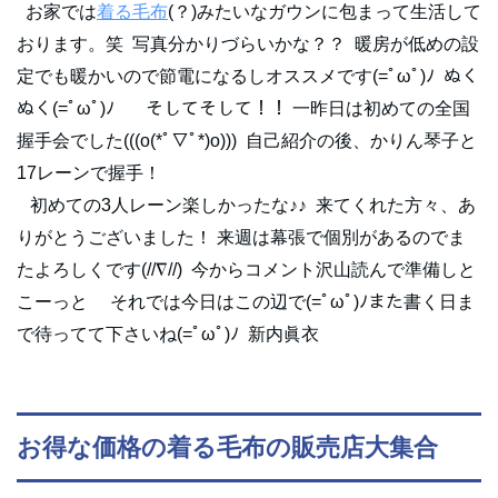
お家では
着る毛布
(？)みたいなガウンに包まって生活して
おります。笑 写真分かりづらいかな？？ 暖房が低めの設
定でも暖かいので節電になるしオススメです(=ﾟωﾟ)ﾉ ぬく
ぬく(=ﾟωﾟ)ﾉ そしてそして！！ 一昨日は初めての全国
握手会でした(((o(*ﾟ▽ﾟ*)o))) 自己紹介の後、かりん琴子と
17レーンで握手！
初めての3人レーン楽しかったな♪♪ 来てくれた方々、あ
りがとうございました！ 来週は幕張で個別があるのでま
たよろしくです(//∇//) 今からコメント沢山読んで準備しと
こーっと それでは今日はこの辺で(=ﾟωﾟ)ﾉまた書く日ま
で待ってて下さいね(=ﾟωﾟ)ﾉ 新内眞衣
お得な価格の着る毛布の販売店大集合