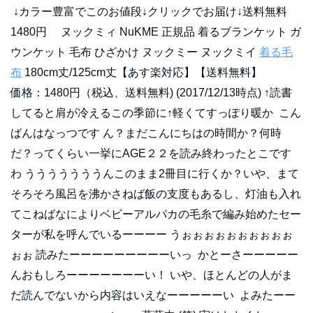
↓カラー豊富でこのお値段↓クリックでお届け↓送料無料
1480円 ヌックミィ NuKME 正規品 着るブランケット ガ
ウンケット 毛布 ひざかけ ヌックミー ヌックミイ
着る毛
布
180cm丈/125cm丈【あす楽対応】【送料無料】
価格：1480円（税込、送料無料) (2017/12/13時点) ↑読書
してると肩が冷えるこの季節に↑軽くてすっぽり暖か こん
ばんはなっつです ん？まだこんにちはの時間か？何時
だ？ってくらい一挙にAGE２２を読み終わったとこです
わ うううううううんこのまま2冊目に行くか？いや、まて
そろそろ風呂を沸かさねば飯の支度もあるし、灯油も入れ
てこねばなによりベビーアルパカの毛糸で編み始めたセー
ターが私を呼んでいるーーーー うぉぉぉぉぉぉぉぉぉぉ
ぉぉ 読みたーーーーーーーーーいっ かとーさーーーーー
んおもしろーーーーーーーい！ いや、ほとんどの人がま
だ読んでないから内容はいえなーーーーーい よみたーー