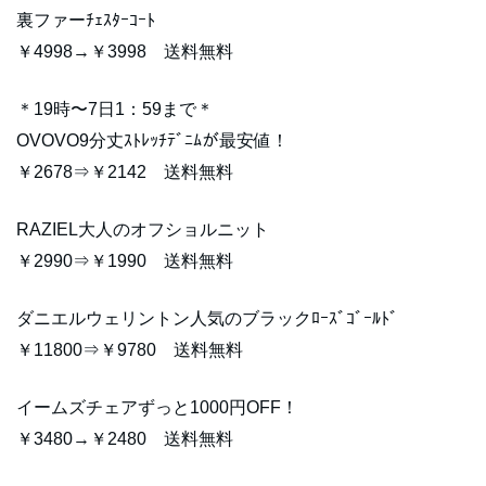
裏ファーﾁｪｽﾀｰｺｰﾄ
￥4998→￥3998 送料無料
＊19時〜7日1：59まで＊
OVOVO9分丈ｽﾄﾚｯﾁﾃﾞﾆﾑが最安値！
￥2678⇒￥2142 送料無料
RAZIEL大人のオフショルニット
￥2990⇒￥1990 送料無料
ダニエルウェリントン人気のブラックﾛｰｽﾞｺﾞｰﾙﾄﾞ
￥11800⇒￥9780 送料無料
イームズチェアずっと1000円OFF！
￥3480→￥2480 送料無料