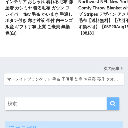
インテリア おしゃれ 着れる毛布 部
Northwest NFL New York
屋着 カシミヤ 着る毛布 ガウン フ
Comfy Throw Blanket 
レイバー flav 毛布 かいまき 手通し
ブ Stripes デザイン ア
ボタン付き 寒さ対策 帯付 内モンゴ
毛布【送料無料】【代引
ル産 ギフト丁寧 上質 ご褒美 無染
す楽不可】【05P20Aug1
色(白)
【0818】
次の記事
マーメイドブランケット 毛布 子供用 防寒 お昼寝 寝具 タオ…