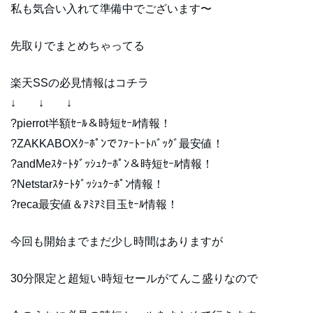
私も気合い入れて準備中でございます〜
先取りでまとめちゃってる
楽天SSの必見情報はコチラ
↓ ↓ ↓
?pierrot半額ｾｰﾙ＆時短ｾｰﾙ情報！
?ZAKKABOXｸｰﾎﾟﾝでﾌｧｰﾄｰﾄﾊﾞｯｸﾞ最安値！
?andMeｽﾀｰﾄﾀﾞｯｼｭｸｰﾎﾟﾝ＆時短ｾｰﾙ情報！
?Netstarｽﾀｰﾄﾀﾞｯｼｭｸｰﾎﾟﾝ情報！
?reca最安値＆ｱﾐｱﾐ目玉ｾｰﾙ情報！
今回も開始までまだ少し時間はありますが
30分限定と超短い時短セールがてんこ盛りなので