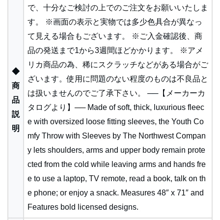
で、十分なご検討の上でのご注文をお願いいたしま
す。 ※画面の表示と実物では多少色具合が異なっ
て見える場合もございます。 ※ご入金確認後、商
品の発送まで1から3週間ほどかかります。 ※アメ
リカ商品の為、稀にスクラッチなどがある場合がご
◆
ざいます。使用に問題のない程度のものは不良品と
商
は扱いませんのでご了承下さい。 ──【メーカーカ
品
タログより】── Made of soft, thick, luxurious fleec
説
e with oversized loose fitting sleeves, the Youth Co
明
mfy Throw with Sleeves by The Northwest Compan
y lets shoulders, arms and upper body remain prote
cted from the cold while leaving arms and hands fre
e to use a laptop, TV remote, read a book, talk on th
e phone; or enjoy a snack. Measures 48″ x 71″ and
Features bold licensed designs.