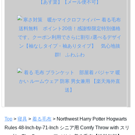
Top
>
寝具
>
着る毛布
> Northwest Harry Potter Hogwarts
Rules 48-Inch-by-71-Inch シニア用 Comfy Throw with スリ