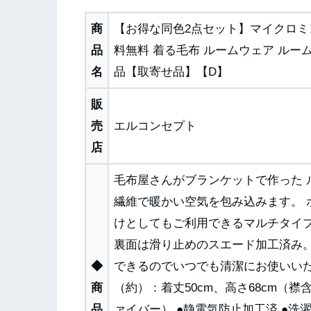
商
【お得な同色2点セット】マイクロミ
品
料無料 着る毛布 ルームウェア ルーム
名
品【取寄せ品】【D】
販
売
エルコンセプト
店
毛布屋さんがブランケットで作った 
繊維で暖かい空気を包み込みます。
けとしてもご利用できるマルチタイ
裏面は滑り止めのスエード加工済み。
◆
できるのでいつでも清潔にお使いいた
商
（約）：着丈50cm、高さ68cm（襟
品
ァイバー） ●静電気防止加工済 ●