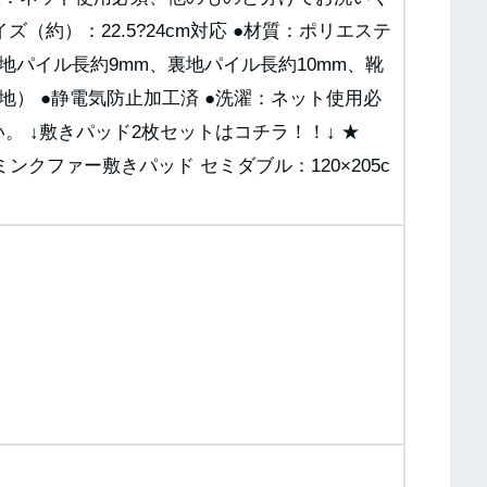
ズ（約）：22.5?24cm対応 ●材質：ポリエステ
地パイル長約9mm、裏地パイル長約10mm、靴
地） ●静電気防止加工済 ●洗濯：ネット使用必
。 ↓敷きパッド2枚セットはコチラ！！↓ ★
ンクファー敷きパッド セミダブル：120×205c