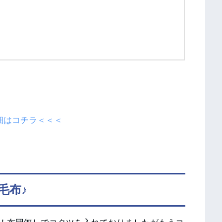
細はコチラ＜＜＜
毛布♪