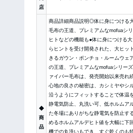
店
商品詳細商品説明◎体に身につける
毛布の王道、プレミアムなmofua
ヒトなどの機能も●体に身につける
らヒントを受け開発された、大ヒッ
きるガウン・ポンチョ・ルームウェア
の王道、プレミアムなmofuaシリーズ
ァイバー毛布は、発売開始以来売れ
心地の良さの秘密は、カシミヤやシ
沿うようにフィットすることで体温
静電気防止、丸洗い可、低ホルムアル
◆
た冬場にありがちな静電気を防止す
商
めるホルムアルデヒト値を大幅に下
品
機での丸洗いもでき、すぐ乾くのも