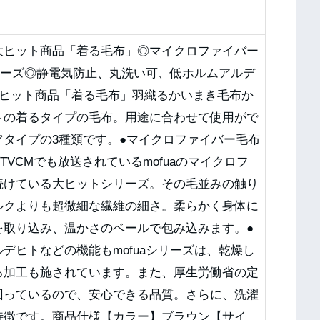
大ヒット商品「着る毛布」◎マイクロファイバー
シリーズ◎静電気防止、丸洗い可、低ホルムアルデ
大ヒット商品「着る毛布」羽織るかいまき毛布か
トの着るタイプの毛布。用途に合わせて使用がで
タイプの3種類です。●マイクロファイバー毛布
TVCMでも放送されているmofuaのマイクロフ
続けている大ヒットシリーズ。その毛並みの触り
ルクよりも超微細な繊維の細さ。柔らかく身体に
を取り込み、温かさのベールで包み込みます。●
デヒトなどの機能もmofuaシリーズは、乾燥し
る加工も施されています。また、厚生労働省の定
回っているので、安心できる品質。さらに、洗濯
特徴です。商品仕様【カラー】ブラウン【サイ