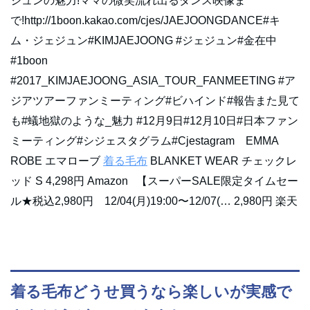
ジュンの魅力!ママの微笑流れ出るダンス映像ま
で!http://1boon.kakao.com/cjes/JAEJOONGDANCE#キ
ム・ジェジュン#KIMJAEJOONG #ジェジュン#金在中
#1boon
#2017_KIMJAEJOONG_ASIA_TOUR_FANMEETING #ア
ジアツアーファンミーティング#ビハインド#報告また見て
も#蟻地獄のような_魅力 #12月9日#12月10日#日本ファン
ミーティング#シジェスタグラム#Cjestagram EMMA
ROBE エマローブ
着る毛布
BLANKET WEAR チェックレ
ッド S 4,298円 Amazon 【スーパーSALE限定タイムセー
ル★税込2,980円 12/04(月)19:00〜12/07(… 2,980円 楽天
着る毛布どうせ買うなら楽しいが実感で