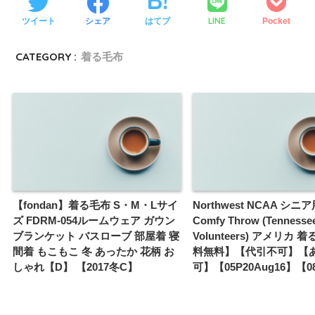
LINE
ツイート
シェア
はてブ
Pocket
CATEGORY :
着る毛布
【fondan】着る毛布 S・M・Lサイ
Northwest NCAA シニア用
ズ FDRM-054ルームウェア ガウン
Comfy Throw (Tennesse
ブランケット バスローブ 部屋着 寝
Volunteers) アメリカ
間着 もこもこ 冬 あったか 花柄 お
料無料】【代引不可】【
しゃれ【D】 【2017冬C】
可】【05P20Aug16】【0