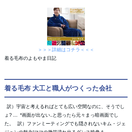
＞＞＞詳細はコチラ＜＜＜
着る毛布のよもやま日記
着る毛布 大工と職人がつくった会社
訳）宇宙と考えるればとても広い空間なのに、そうでし
ょ? … *画面が出ない..と思ったら元々まっ暗画面でし
た。 訳）ファンミーティングでも隠されないキム・ジェ