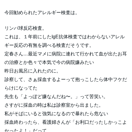
今回勧められたアレルギー検査は。
リンパ球反応検査。
これは、１年前にしたIgE抗体検査ではわからないアレル
ギー反応の有無を調べる検査だそうです。
定春さん…最近マメに病院に連れて行かれて血が出たお耳
の治療とか色々で本気で今の病院嫌みたい
昨日お風呂に入れたのに。
診察して、さぁ採血するよーって抱っこしたら体中フケだ
らけになってた
先生も「よっぽど嫌なんだね〜。」って苦笑い。
さすがに採血の時は私は診察室から出ました。
私がそばにいると強気になるので暴れたら危ない
採血終わったら、看護婦さんが「お利口だったしかっこよ
かったよ！」だって