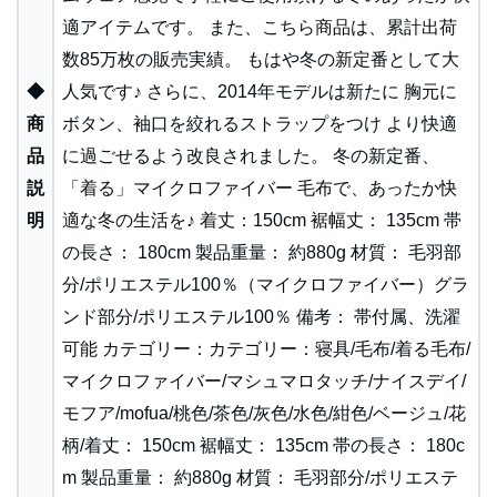
適アイテムです。 また、こちら商品は、累計出荷
数85万枚の販売実績。 もはや冬の新定番として大
◆
人気です♪ さらに、2014年モデルは新たに 胸元に
商
ボタン、袖口を絞れるストラップをつけ より快適
品
に過ごせるよう改良されました。 冬の新定番、
説
「着る」マイクロファイバー 毛布で、あったか快
明
適な冬の生活を♪ 着丈：150cm 裾幅丈： 135cm 帯
の長さ： 180cm 製品重量： 約880g 材質： 毛羽部
分/ポリエステル100％（マイクロファイバー）グラ
ンド部分/ポリエステル100％ 備考： 帯付属、洗濯
可能 カテゴリー：カテゴリー：寝具/毛布/着る毛布/
マイクロファイバー/マシュマロタッチ/ナイスデイ/
モフア/mofua/桃色/茶色/灰色/水色/紺色/ベージュ/花
柄/着丈： 150cm 裾幅丈： 135cm 帯の長さ： 180c
m 製品重量： 約880g 材質： 毛羽部分/ポリエステ