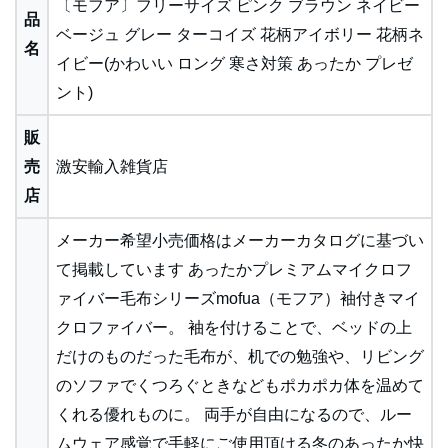
〔モフア〕フリーサイズ ピンク ブラウン ネイビー
品
ベージュ グレー ターコイズ 花柄アイボリー 花柄ネ
名
イビー(かわいい ロング 寒さ対策 あったか プレゼ
ント)
販
売
激安輸入雑貨店
店
メーカー希望小売価格はメーカーカタログに基づい
て掲載しています あったかプレミアムマイクロフ
ァイバー毛布シリーズmofua（モフア）袖付きマイ
クロファイバー。 袖を付けることで、ベッドの上
だけのものだった毛布が、机での勉強や、リビング
のソファでくつろぐときなどもポカポカ体を温めて
くれる優れものに。 両手が自由になるので、ルー
ムウェア感覚で手軽にご使用頂ける冬のあったか快