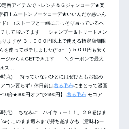
QLO定番アイテムでトレンチ＆Ｇジャンコーデ★楽
今季初！ムートンブーツコーデ★いいんだか悪いん
ード♪ ↑ストーブと一緒にこっそり写っているヘ
ポチして届いてます シャンプー＆トリートメン
ありますが ３，０００円以上で使える指定店舗限
使ってポチしました(*´σｰ｀) ５００円も安く
ページからもGETできます ＼クーポンで最大
Webス…
/12/5時点) 持っていないひとにはぜひともお勧め
アコン要らず♪ 休日前は
着る毛布
にまとって漫画
倍★300円オフで2690円】
着る毛布
モコア
/12/5時点) ちなみに「ハイキュー！！」２９巻はま
`ω-) このまま週末まで持ち越すかも（意味ねー