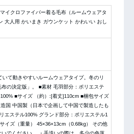
アムマイクロファイバー着る毛布（ルームウェアタ
 大人用 かいまき ガウンケット かわいい おし
いていて動きやすいルームウェアタイプ。冬のリ
布の決定版」。 ■素材 毛羽部分：ポリエステ
0% ■サイズ （約）:[着丈]110cm ■梱包サイズ
g） ■製造国 中国製（日本で企画して中国で製造したも
リエステル100% グランド部分：ポリエステル1
包サイズ（重量） 45×36×13cm（0.68kg） その他
ないでください。 ・手洗いの際は、多少の色落