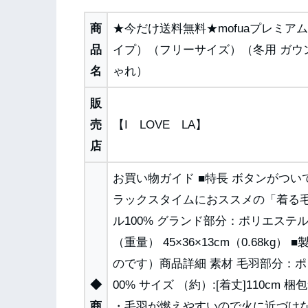
商
★今だけ送料無料★mofuaプレミ
品
イプ）（フリーサイズ）（冬用 ガウン
名
ゃれ）
販
売
【I LOVE LA】
店
お買い物ガイド ■特長 ボタンがつ
ラックスタイムにおススメの「着る毛
ル100% グランド部分：ポリエステル10
（重量） 45×36×13cm（0.68k
のです）商品詳細 素材 毛羽部分：ポ
◆
00% サイズ （約）:[着丈]110cm 梱
商
・毛羽が燃えやすいので火に近づけ