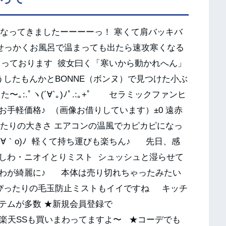
なってきましたーーーーっ！ 寒くて肩バッキバ
ね せっかくお風呂で温まっても出たら速攻寒くなる
まっております 彼女曰く「寒いから動かれへん」
したもんかとBONNE（ボンヌ）で見つけた小ぶ
:.ﾟヽ(´∀`｡)ﾉﾟ.:｡+ﾟ セラミックファンヒ
手軽価格♪ （画像お借りしています）±0 遠赤
ったりの大きさ エアコンの温風でカピカピになっ
∀｀o)ﾉ 軽くて持ち運びも楽ちん♪ 先日、感
しわ・ニオイとりミスト シュッシュと湿らせて
わが綺麗に♪ 本体は売り切れちゃったみたい
ぴったりの毛玉防止ミストもイイですね キッチ
テムが多数 ★新規会員登録で
ちろん楽天SSも買いまわってますよ〜 ★コーデでも