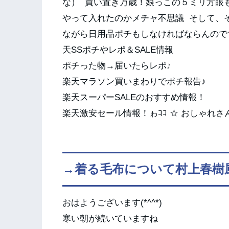
な） 買い置き万歳！娘っこの５ミリ方眼
やって入れたのかメチャ不思議 そして、
ながら日用品ポチもしなければならんので
天SSポチやレポ＆SALE情報
ポチった物→届いたらレポ♪
楽天マラソン買いまわりでポチ報告♪
楽天スーパーSALEのおすすめ情報！
楽天激安セール情報！ゎｺｺ ☆ おしゃ
→着る毛布について村上春樹
おはようございます(*^^*)
寒い朝が続いていますね