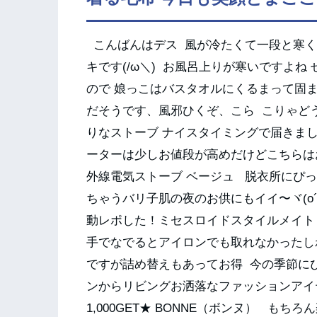
こんばんはデス 風が冷たくて一段と寒く
キです(/ω＼) お風呂上りが寒いですよ
ので 娘っこはバスタオルにくるまって固
だそうです、風邪ひくぞ、こら こりゃどう
りなストーブ ナイスタイミングで届きました〜｡
ーターは少しお値段が高めだけどこちらはお
外線電気ストーブ ベージュ 脱衣所にぴ
ちゃうバリ子肌の夜のお供にもイイ〜ヾ(o´
動レポした！ミセスロイドスタイルメイト
手でなでるとアイロンでも取れなかったし
ですが詰め替えもあってお得 今の季節に
ンからリビングお洒落なファッションアイ
1,000GET★ BONNE（ボンヌ） も