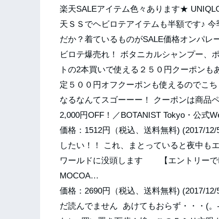
楽天SALEアイテム色々あります★ UNI
天ＳＳでヘビロテアイテムも半額です♪ 
だか？着ているものがSALE価格オンパレ
ビロテ爆売れ！ ボタニカルシャンプー、
トの2本買いで使える２５０円クーポンも
定５００円オフクーポンも使えるのでこちらを
なるなんてスゴーーー！ クーポンは商品
2,000円OFF！／BOTANIST Tokyo・公式
価格：1512円（税込、送料無料) (2017
したい！！ これ、まとっていると夜中もエ
ワールドに没頭します 【エントリーでP10
MOCOA…
価格：2690円（税込、送料無料) (2017
だ読んでません あけてもおらず・・・(。-