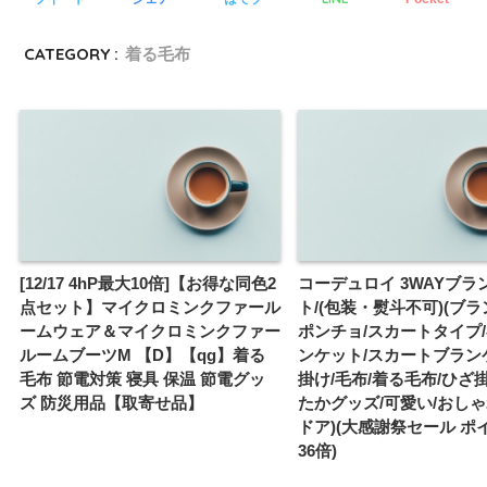
CATEGORY :
着る毛布
[12/17 4hP最大10倍]【お得な同色2
コーデュロイ 3WAYブラ
点セット】マイクロミンクファール
ト/(包装・熨斗不可)(ブラ
ームウェア＆マイクロミンクファー
ポンチョ/スカートタイプ
ルームブーツM 【D】【qg】着る
ンケット/スカートブラン
毛布 節電対策 寝具 保温 節電グッ
掛け/毛布/着る毛布/ひざ
ズ 防災用品【取寄せ品】
たかグッズ/可愛い/おしゃ
ドア)(大感謝祭セール ポ
36倍)