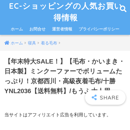
EC-ショッピングの人気お買い
得情報
ホーム
お問合せ
運営者情報
プライバシーポリシー
ホーム
寝具
着る毛布
【年末特大SALE！】【毛布・かいまき・
日本製】ミンクーファーでボリュームた
っぷり！京都西川・高級夜着毛布/十勝
YNL2036【送料無料】/もうふ大人用
当サイトはアフィリエイト広告を利用しています。