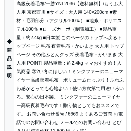
高級夜着毛布/十勝YNL2036【送料無料】/もうふ大
人用 京都西川 ■サイズ：大人用 140×200cm ■素
材：毛羽部分（アクリル100％） ■地糸：ポリエス
テル100％ ■ローズカーボ（制電加工） ■製品重
量：約2.4kg ■日本製 このページのトップへ戻るト
◆
ップページ 毛布 夜着毛布・かいまき 大人用 トップ
商
ページ その他ふとんグッズ 夜着毛布・かいまき 大
品
人用 POINT! 製品重量：約2.4kg ママおすすめ！人
説
気商品 寒?い冬にほしい！ミンクファーのニューマ
明
イヤー高級夜着毛布。ボリュームたっぷり！ふわふ
わ感がとっても心地よい！使い方次第で用途いろい
ろ。安心の日本製。 ミンクファーのニューマイヤ
ー高級夜着毛布です！贈り物としてもおススメで
す。 お問い合わせ番号 / 6669 よくあるご質問 お電
話でのお問い合わせ メールでのお問い合わせ とび
きりお買得価格 12,800 円（＋税）