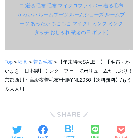
Top
>
寝具
>
着る毛布
> 【年末特大SALE！】【毛布・か
いまき・日本製】ミンクーファーでボリュームたっぷり！
京都西川・高級夜着毛布/十勝YNL2036【送料無料】/もう
ふ大人用
SHARE
LINE
ツイート
シェア
はてブ
Pocket