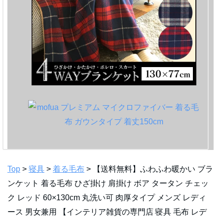
Top
>
寝具
>
着る毛布
> 【送料無料】ふわふわ暖かい ブラ
ンケット 着る毛布 ひざ掛け 肩掛け ボア タータン チェッ
ク レッド 60×130cm 丸洗い可 肉厚タイプ メンズ レディ
ース 男女兼用 【インテリア雑貨の専門店 寝具 毛布 レデ