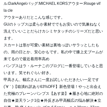
ル:DarkAngelバッグ:MICHAEL KORSアウター:Rouge vif
la cle
アウターありだとこんな感じです。
GUのトップスは柔らか素材ででもお安いので気兼ねなく
洗えていいことだらけカシミヤタッチのシリーズだと思い
ます。
スカートは形が可愛い素材は裏地っぽいサラッとしたも
の。雨の日とか、安心かもです。私の中で膝上丈ブームが
来てるので最近着用率高め
パンプスはラ・ルーナこのブログに一番登場していると思
います。笑それぐらい好き。
甲高さん、幅広さんに一度お試しいただきたい一足です
(´∀｀)【箱潰れ訳あり63%OFF】新色登場！やっと出会え
た究極のプレーンパンプス【あす楽】★履き心地に絶対の
自信★楽天ランク1位★外反ぎみ甲高幅広の悩み解決★立