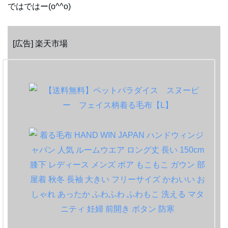
ではではー(o^^o)
[広告] 楽天市場