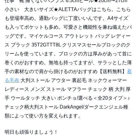
仕事 靴 痛くないパンプス 6.5cmヒール★20cm〜27cm
小さい 大きいサイズ★ALETTAバッグはこちら。こちら
も登場率高め。通勤バッグに丁度いいんです。A4サイズ
も入ってポケットも多め。可愛さと機能性を兼ね備えたバ
ッグです。マイケルコース アウトレット バッグ レディー
ス ブラック 35T2GTTT8L クリスマスセールブロックのク
リームを使っています。ブロックの方は厚みがあって首に
巻くのがおすすめ。無地も持ってますが、サラッとした薄
手の素材なので肩から掛けるのがおすすめ【送料無料】
着
る毛布
大判ストール アウター 裏起毛 ネックウォーマー
レディース メンズ ストール マフラー チェック 柄 大判 厚
手 ウールタッチ 大きい ポンチョ/選べる＜全20タイプ＞♪
チェック柄大判ストール DarkAngel/ダークエンジェル種
類によって使い方を変えられます。
明日も頑張りましょう！