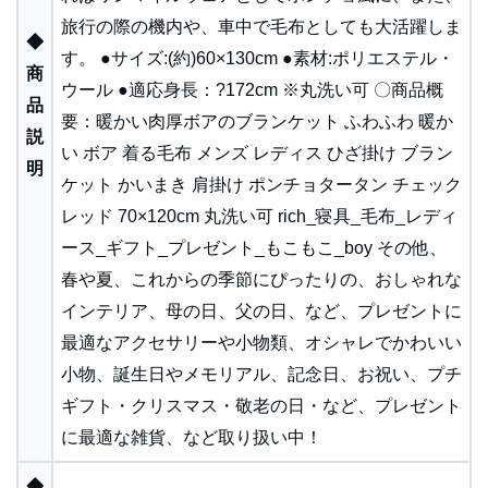
旅行の際の機内や、車中で毛布としても大活躍しま
◆
す。 ●サイズ:(約)60×130cm ●素材:ポリエステル・
商
ウール ●適応身長：?172cm ※丸洗い可 〇商品概
品
要：暖かい肉厚ボアのブランケット ふわふわ 暖か
説
い ボア 着る毛布 メンズ レディス ひざ掛け ブラン
明
ケット かいまき 肩掛け ポンチョタータン チェック
レッド 70×120cm 丸洗い可 rich_寝具_毛布_レディ
ース_ギフト_プレゼント_もこもこ_boy その他、
春や夏、これからの季節にぴったりの、おしゃれな
インテリア、母の日、父の日、など、プレゼントに
最適なアクセサリーや小物類、オシャレでかわいい
小物、誕生日やメモリアル、記念日、お祝い、プチ
ギフト・クリスマス・敬老の日・など、プレゼント
に最適な雑貨、など取り扱い中！
◆