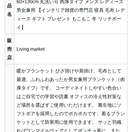
60×130cm 丸洗い可 肉厚タイプ メンズ レディース
品
男女兼用 【インテリア雑貨の専門店 寝具 毛布 レデ
名
ィース ギフト プレゼント もこもこ 冬 リッチボー
イ】
販
売
Living market
店
暖かブランケット ひざ掛けや肩掛け、毛布として
最適、ふわふわあったか男女兼用ブランケット（肉
厚タイプ）です。 コーディネイトしやすい色合い
はご自宅での学習や読書 オフィスの冷え性対策な
ど場所を選ばずご使用いただけます。 裏生地にソ
フトボアを採用したのでポカポカです。着るブラン
ケットとして防寒用に使用できます。 サッと羽織
ればワンマイルウェアとしてポンチョ風に、また、