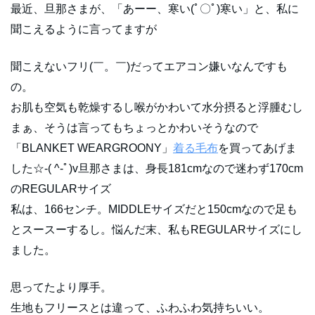
最近、旦那さまが、「あーー、寒い(ﾟ〇ﾟ)寒い」と、私に
聞こえるように言ってますが
聞こえないフリ(￣。￣)だってエアコン嫌いなんですも
の。
お肌も空気も乾燥するし喉がかわいて水分摂ると浮腫むし
まぁ、そうは言ってもちょっとかわいそうなので
「BLANKET WEARGROONY」
着る毛布
を買ってあげま
した☆-( ^-ﾟ)v旦那さまは、身長181cmなので迷わず170cm
のREGULARサイズ
私は、166センチ。MIDDLEサイズだと150cmなので足も
とスースーするし。悩んだ末、私もREGULARサイズにし
ました。
思ってたより厚手。
生地もフリースとは違って、ふわふわ気持ちいい。