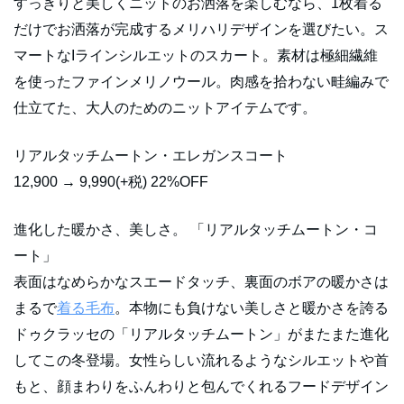
すっきりと美しくニットのお洒落を楽しむなら、1枚着る
だけでお洒落が完成するメリハリデザインを選びたい。ス
マートなIラインシルエットのスカート。素材は極細繊維
を使ったファインメリノウール。肉感を拾わない畦編みで
仕立てた、大人のためのニットアイテムです。
リアルタッチムートン・エレガンスコート
12,900 → 9,990(+税) 22%OFF
進化した暖かさ、美しさ。 「リアルタッチムートン・コ
ート」
表面はなめらかなスエードタッチ、裏面のボアの暖かさは
まるで
着る毛布
。本物にも負けない美しさと暖かさを誇る
ドゥクラッセの「リアルタッチムートン」がまたまた進化
してこの冬登場。女性らしい流れるようなシルエットや首
もと、顔まわりをふんわりと包んでくれるフードデザイン