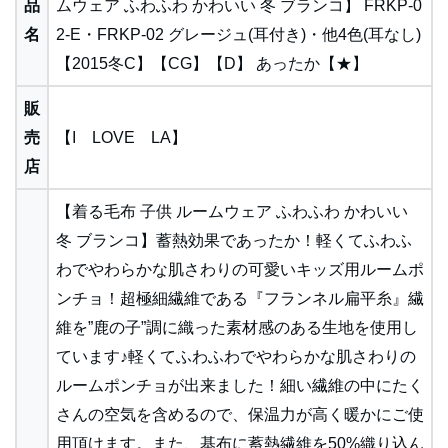
品
ムウェア ふわふわ かわいい 冬 ブランコ】 FRKP-0
名
2-E・FRKP-02 グレージュ(耳付き)・他4色(耳なし)
【2015冬C】【CG】【D】 あったか【★】
販
売
【I LOVE LA】
店
【着る毛布 子供 ルームウェア ふわふわ かわいい
冬 ブランコ】蓄熱効果であったか！軽くてふわふ
わでやわらかな肌さわりの可愛いキッズ用ルームポ
ンチョ！超極細繊維である『フランネル扁平糸』繊
維を”鹿の子”調に織った素材感のある生地を使用し
ています♪軽くてふわふわでやわらかな肌さわりの
ルームポンチョが出来ました！細い繊維の中にたく
さんの空気を含めるので、保温力が高く暖かにご使
用頂けます。また、基布に蓄熱繊維を50%織り込ん