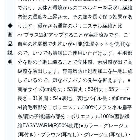
でおり、人体と環境からのエネルギーを吸収し繊維
内部の温度を上昇させ、その熱を長く保つ効果があ
◆
ります。暖かさも通常のポリエステル繊維と比
商
べ”プラス2度”アップすることが実証済みです。ご
品
自宅の洗濯機で丸洗いが可能(洗濯ネットを使用)な
説
ので、いつでも清潔にご使用いただけます。毛羽部
明
分を鹿の子調に織ることで立体感、素材感が出て高
級感を演出します。静電気防止処理加工を生地に施
しているので、嫌なパチパチの発生を抑えます。●
商品サイズ(cm)身丈：53着丈：53裄丈：55フード
長さ：31首周：54●表地、裏地パイル長：約8mm●
材質毛羽部分：ポリエステル100%(フランネル扁平
糸/鹿の子織)基布部分：ポリエステル100%(蓄熱繊
維EASYWARM(R)50%使用)●カラー：グレージュ
(耳付き)・ブラウン(耳なし)・グレージュ(耳なし)・