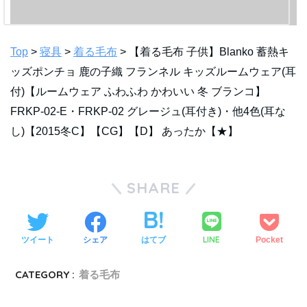
Top
>
寝具
>
着る毛布
> 【着る毛布 子供】Blanko 蓄熱キ
ッズポンチョ 鹿の子織 フランネル キッズルームウェア(耳
付)【ルームウェア ふわふわ かわいい 冬 ブランコ】
FRKP-02-E・FRKP-02 グレージュ(耳付き)・他4色(耳な
し)【2015冬C】【CG】【D】 あったか【★】
SHARE
LINE
ツイート
シェア
はてブ
Pocket
CATEGORY :
着る毛布