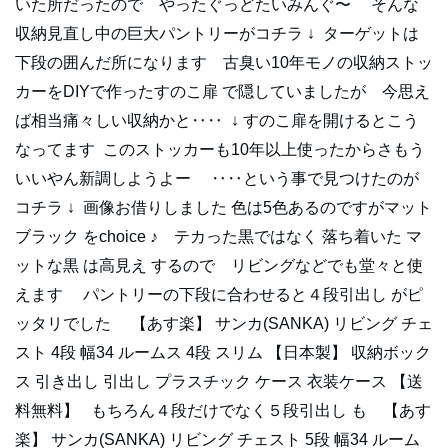
いた所だったので やったぐっどたいみんぐ〜 そんな
収納見直し中の巨大パントリーがコチラ ↓ ターゲットは
下段の囲んだ所になります 古臭い10年モノの収納ストッ
カーをDIYで作ったすのこ扉 で隠していましたが 今思え
ば相当痛々しい収納かと‥‥ ↓ すのこ扉を開けるとこう
なってます このストッカーも10年以上使ったからさもう
いいやん新調しようよー ‥‥という事で見つけたのが
コチラ ↓ 画像お借りしました 色は5色あるのですがマット
ブラック をchoice ♪ テカった黒ではなく 落ち着いた マ
ットな黒 は高見え するので リビングなどでも堂々と使
えます パントリーの下段に合わせると４段引出し がピ
ッタリでした 【あす楽】 サンカ(SANKA) リビング チェ
スト 4段 幅34 ルームス 4段 スリム 【日本製】 収納ボック
ス 引き出し 引出し プラスチック ケース 衣装ケース 【送
料無料】 もちろん４段だけでなく５段引出し も 【あす
楽】 サンカ(SANKA) リビング チェスト 5段 幅34 ルーム