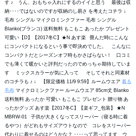
す ♪ うん、おもちゃ入れにするのイイと思う 最後は収
納‥‥ではないのですが収納のし易さ を考えたコチラ ↓
毛布 シングル マイクロミンクファー 毛布 シングル
Blanko(ブランコ) 送料無料 もこもこ あったか プレゼント
可愛い【D】【2017冬C】★N あす楽 畳んだ時にこんな
にコンパクトになるという事で即決めでした。 こんなに
コンパクトだとシーズンオフ時もかさばらない！ 口コミ
でも薄くて暖かいと評判だったのでめっちゃ期待していま
す ミックスカラーが気に入って そしてそれと同素材
のコチラも ♪ ↓ 【限定価格 11/9 9:59】ルームウエア
着る
毛布
マイクロミンクファー ルームウエア 85cm丈 Blanko
送料無料 あったか 可愛い もこもこ プレゼント 贈り物 あ
ったかグッズ あす楽【2017冬C】【楽ギフ_包装】 ★N
MBRW-01 子供が大きくなってスリーパー（寝る時に着
るやつ）がどれもサイズアウトなので コレをスリーパー
代わりに着せるのはどうかな？ ‥‥って思ってます ウ