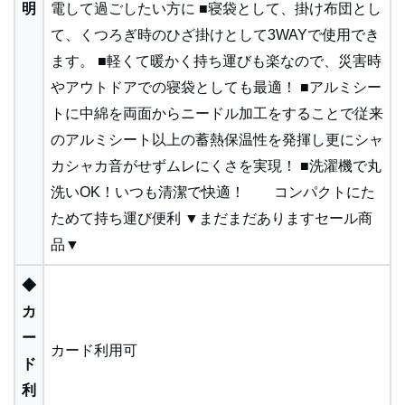
明
電して過ごしたい方に ■寝袋として、掛け布団とし
て、くつろぎ時のひざ掛けとして3WAYで使用でき
ます。 ■軽くて暖かく持ち運びも楽なので、災害時
やアウトドアでの寝袋としても最適！ ■アルミシー
トに中綿を両面からニードル加工をすることで従来
のアルミシート以上の蓄熱保温性を発揮し更にシャ
カシャカ音がせずムレにくさを実現！ ■洗濯機で丸
洗いOK！いつも清潔で快適！ コンパクトにた
ためて持ち運び便利 ▼まだまだありますセール商
品▼
◆
カ
ー
カード利用可
ド
利