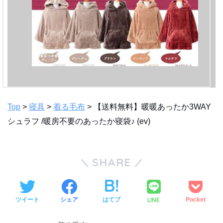
Top
>
寝具
>
着る毛布
> 【送料無料】暖暖あったか3WAY
シュラフ /暖房不要のあったか寝袋♪ (ev)
SHARE
LINE
ツイート
シェア
はてブ
Pocket