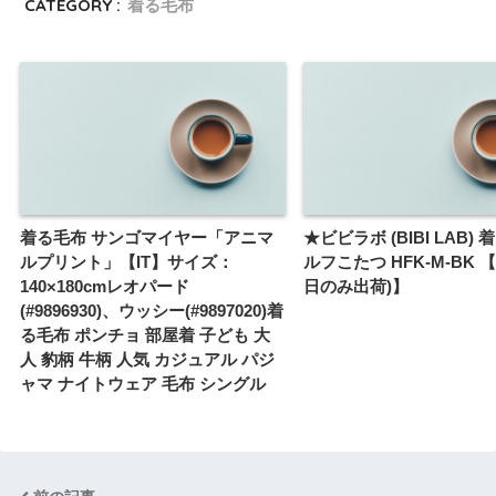
CATEGORY :
着る毛布
着る毛布 サンゴマイヤー「アニマ
★ビビラボ (BIBI LAB)
ルプリント」【IT】サイズ：
ルフこたつ HFK-M-BK 
140×180cmレオパード
日のみ出荷)】
(#9896930)、ウッシー(#9897020)着
る毛布 ポンチョ 部屋着 子ども 大
人 豹柄 牛柄 人気 カジュアル パジ
ャマ ナイトウェア 毛布 シングル