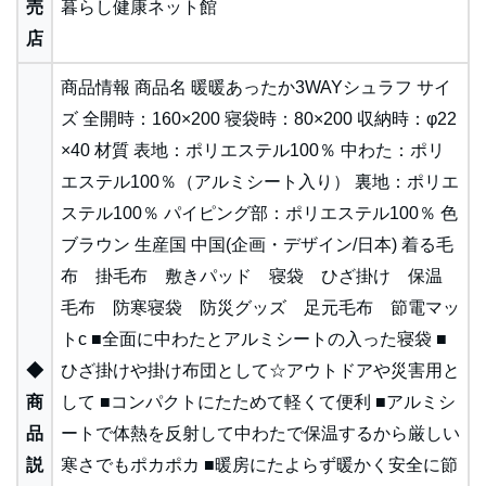
売
暮らし健康ネット館
店
商品情報 商品名 暖暖あったか3WAYシュラフ サイ
ズ 全開時：160×200 寝袋時：80×200 収納時：φ22
×40 材質 表地：ポリエステル100％ 中わた：ポリ
エステル100％（アルミシート入り） 裏地：ポリエ
ステル100％ パイピング部：ポリエステル100％ 色
ブラウン 生産国 中国(企画・デザイン/日本) 着る毛
布 掛毛布 敷きパッド 寝袋 ひざ掛け 保温
毛布 防寒寝袋 防災グッズ 足元毛布 節電マッ
トc ■全面に中わたとアルミシートの入った寝袋 ■
◆
ひざ掛けや掛け布団として☆アウトドアや災害用と
商
して ■コンパクトにたためて軽くて便利 ■アルミシ
品
ートで体熱を反射して中わたで保温するから厳しい
説
寒さでもポカポカ ■暖房にたよらず暖かく安全に節