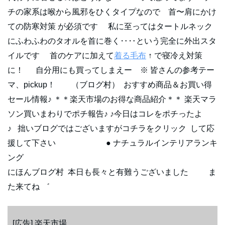
チの家系は喉から風邪をひくタイプなので 首〜肩にかけ
ての防寒対策 が必須です 私に至ってはタートルネック
にふわふわのタオルを首に巻く‥‥という完全に外出スタ
イルです 首のケアに加えて
着る毛布
↑ で寝冷え対策
に！ 自分用にも買ってしまえー ※ 皆さんの参考テー
マ、pickup！ （ブログ村） おすすめ商品＆お買い得
セール情報♪ ＊＊楽天市場のお得な商品紹介＊＊ 楽天マラ
ソン買いまわりでポチ報告♪ ♪今日はコレをポチったよ
♪ 拙いブログではございますがコチラをクリック して応
援して下さい ● ナチュラルインテリアランキ
ング
にほんブログ村 本日も長々と有難うございました ま
た来てね ゛
[広告] 楽天市場