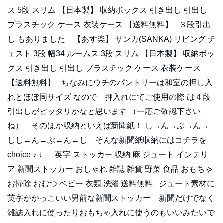
ス 5段 スリム 【日本製】 収納ボックス 引き出し 引出し
プラスチック ケース 衣装ケース 【送料無料】 ３段引出
し もありました 【あす楽】 サンカ(SANKA) リビング チ
ェスト 3段 幅34 ルームス 3段 スリム 【日本製】 収納ボッ
クス 引き出し 引出し プラスチック ケース 衣装ケース
【送料無料】 ちなみにウチのパントリーは和室の押し入
れとほぼ同サイズ なので 押入れにてご使用の際 は４段
引出しがピッタリかなと思います （一応ご確認下さい
ね） そのほか収納といえば新聞紙！ し→ん→ぶ→ん→
しし←ん←ぶ←ん←し そんな新聞紙収納にはコチラを
choice ♪ ↓ 英字 ストッカー 収納 麻 ジュート インテリ
ア 新聞ストッカー おしゃれ 雑誌 雑貨 野菜 食品 おもちゃ
お掃除 おむつ ベビー 衣類 洗濯 送料無料 ジュート素材に
英字がかっこいい男前な新聞ストッカー 新聞だけでなく
雑誌入れに使ったりおもちゃ入れに使うのもいいみたいで