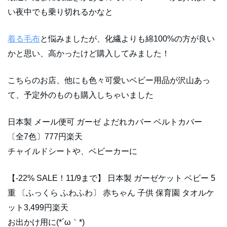
い夜中でも乗り切れるかなと
着る毛布
と悩みましたが、化繊よりも綿100%の方が良い
かと思い、高かったけど購入してみました！
こちらのお店、他にも色々可愛いベビー用品が沢山あっ
て、予定外のものも購入しちゃいました
日本製 メール便可 ガーゼ よだれカバー ベルトカバー
〔全7色〕777円楽天
チャイルドシートや、ベビーカーに
【-22% SALE！11/9まで】 日本製 ガーゼケット ベビー 5
重 〔ふっくら ふわふわ〕 赤ちゃん 子供 保育園 タオルケ
ット3,499円楽天
お出かけ用に(*´ω｀*)