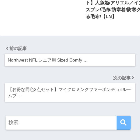
ト】人魚姫/アリエル／イ
スプレ/毛布/防寒着/防寒
る毛布/【LN】
前の記事
Northwest NFL シニア用 Sized Comfy …
次の記事
【お得な同色2点セット】マイクロミンクファーポンチョ×ルー
ムブ…