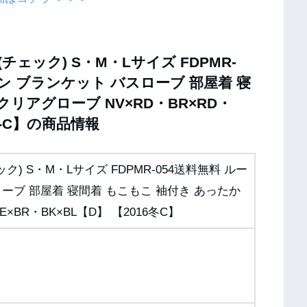
チェック) S・M・Lサイズ FDPMR-
ン ブランケット バスローブ 部屋着 寝
クリアグローブ NV×RD・BR×RD・
6冬C】の商品情報
ク) S・M・Lサイズ FDPMR-054送料無料 ルー
ーブ 部屋着 寝間着 もこもこ 袖付き あったか
×BR・BK×BL【D】 【2016冬C】