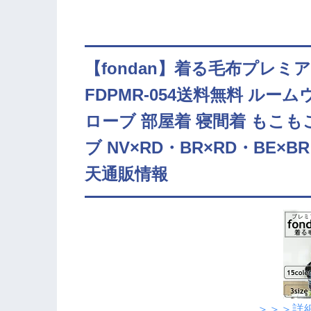
【fondan】着る毛布プレミア
FDPMR-054送料無料 ルー
ローブ 部屋着 寝間着 もこも
ブ NV×RD・BR×RD・BE×B
天通販情報
＞＞＞詳