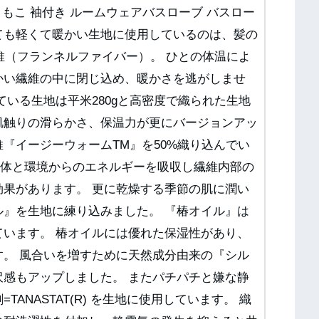
こもこ 袖付き ルームウェアバスローブ バスロー
ても軽くて暖かい生地に使用しているのは、髪の
繊維（フランネルファイバー）。 ひとの体温によ
かい繊維の中に閉じ込め、暖かさを逃がしませ
ている生地は平米280gと高密度で織られた生地
肌触りの滑らかさ、保温力が更にバージョンアッ
『イージーウォームTM』を50%織り込んでい
人体と環境からのエネルギーを吸収し繊維内部の
効果があります。 更に乾燥する季節の肌に潤い
ル』を生地に練り込みました。 『椿オイル』は
ています。 椿オイルには優れた保湿性があり、
す。 風合いを増すために天然成分由来の『シル
沢感もアップしました。 またパチパチと嫌な静
ANASTAT(R) を生地に使用しています。 織