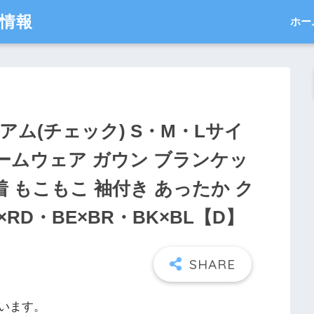
得情報
ホー
アム(チェック) S・M・Lサイ
 ルームウェア ガウン ブランケッ
着 もこもこ 袖付き あったか ク
×RD・BE×BR・BK×BL【D】
います。