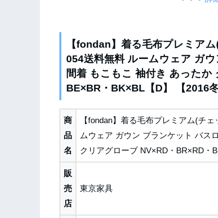
【fondan】着る毛布プレミアム(
054送料無料 ルームウェア ガウ
間着 もこもこ 袖付き あったか 
BE×BR・BK×BL【D】 【201
商
【fondan】着る毛布プレミアム(チェッ
品
ムウェア ガウン ブランケット バスロ
名
クリアグローブ NV×RD・BR×RD・BE
販
売
東京家具
店