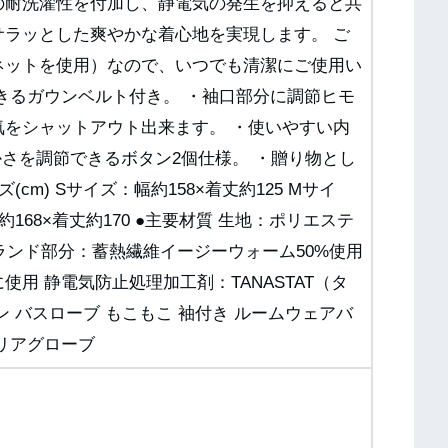
の耐洗濯性を付加し、静電気の発生を抑えると共
サラッとした爽やかな着心地を実現します。 ご
ネットを使用）なので、いつでも清潔にご使用い
きるガウンベルト付き。 ・袖口部分に調節ヒモ
気をシャットアウト出来ます。 ・使いやすい内
かさを調節できるボタン2個仕様。 ・贈り物とし
m) Sサイズ：幅約158×着丈約125 Mサイ
幅約168×着丈約170 ●主要材質 生地：ポリエステ
グランド部分：蓄熱繊維イージーウォーム50%使用
用 静電気防止処理加工剤：TANASTAT（タ
 バスローブ もこもこ 袖付き ルームウェアバ
リアグローブ