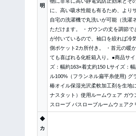
物に非常に高い静電気防止効果とそ
明
に、高い吸水性能も有るため、より
自宅の洗濯機で丸洗いが可能（洗濯
ただけます。 ・ガウンの丈を調節で
が付いているので、袖口を絞れば冷
側ポケット2カ所付き。 ・首元の暖
ても喜ばれる化粧箱入り。●商品サイズ(c
ズ：幅約163×着丈約150 Lサイズ：
ル100%（フランネル扁平糸使用) 
椿オイル保湿光沢柔軟加工剤を生地に使
ナスタット）使用ルームウェア ガウン
スローブ バスローブルームウェアク
◆
カ