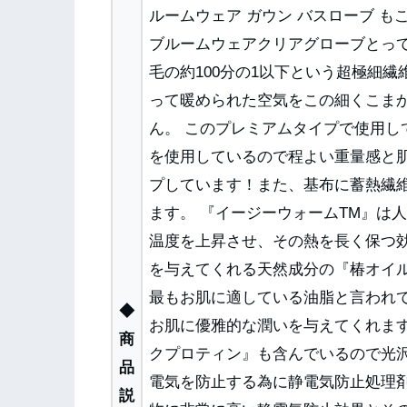
ルームウェア ガウン バスローブ も
ブルームウェアクリアグローブとっ
毛の約100分の1以下という超極細
って暖められた空気をこの細くこま
ん。 このプレミアムタイプで使用し
を使用しているので程よい重量感と
プしています！また、基布に蓄熱繊維
ます。 『イージーウォームTM』は
温度を上昇させ、その熱を長く保つ
を与えてくれる天然成分の『椿オイ
最もお肌に適している油脂と言われ
◆
お肌に優雅的な潤いを与えてくれま
商
クプロティン』も含んでいるので光
品
電気を防止する為に静電気防止処理剤=T
説