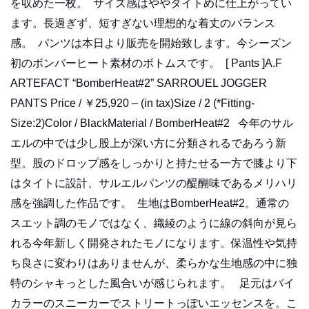
を収めた一枚。 サイズ感はややタイトめに仕上がってい
ます。長過ぎず、短すぎない理想的な着丈のバランス
感。 パンツは本日より販売を開始致します。今シーズン
初のボンバーヒート素材のボトムスです。 [ Pants ]A.F
ARTEFACT “BomberHeat#2” SARROUEL JOGGER
PANTS Price / ￥25,920 – (in tax)Size / 2 (*Fitting-
Size:2)Color / BlackMaterial / BomberHeat#2 今年のサル
エルの中では少し股上が深い方に分類されるであろう新
型。股のドロップ感をしっかりと持たせる一方で膝より下
はタイトに設計、サルエルパンツの醍醐味であるメリハリ
感を強調した作品です。 生地はBomberHeat#2。通常の
スエット調のモノではなく、織綾のように線の斜向が見ら
れる今年新しく開発されたモノになります。保温性や気持
ち良さに変わりはありませんが、柔らかな生地感の中に独
特のシャキっとした風合いが感じられます。 足元はバイ
カラーのスニーカーでストリートっぽいエッセンスを。こ