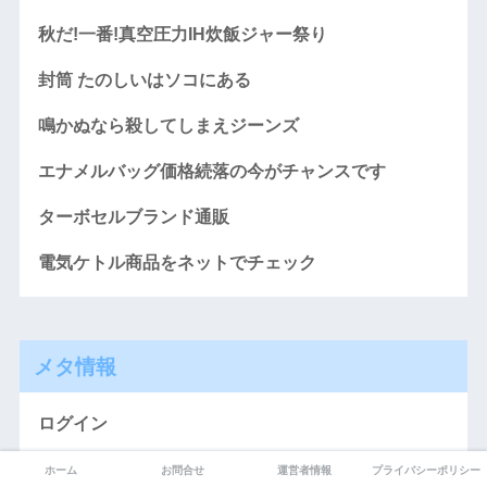
秋だ!一番!真空圧力IH炊飯ジャー祭り
封筒 たのしいはソコにある
鳴かぬなら殺してしまえジーンズ
エナメルバッグ価格続落の今がチャンスです
ターボセルブランド通販
電気ケトル商品をネットでチェック
メタ情報
ログイン
投稿フィード
ホーム
お問合せ
運営者情報
プライバシーポリシー