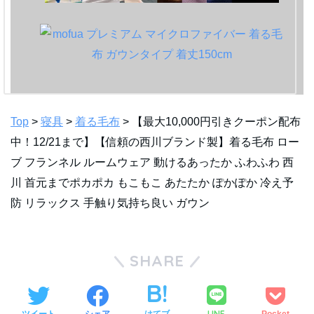
Top
>
寝具
>
着る毛布
> 【最大10,000円引きクーポン配布
中！12/21まで】【信頼の西川ブランド製】着る毛布 ロー
ブ フランネル ルームウェア 動けるあったか ふわふわ 西
川 首元までポカポカ もこもこ あたたか ぽかぽか 冷え予
防 リラックス 手触り気持ち良い ガウン
SHARE
LINE
ツイート
シェア
はてブ
Pocket