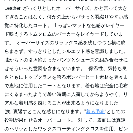
Leather ざっくりとしたオーバーサイズ、かと言って大き
すぎることはなく、何かの上からバサっと羽織りやすい感
覚に特化したコート。 土っぽいマットな色感がレイヤー
ド映えするトムクロムのパーカーをレイヤードしていま
す。 オーバーサイズのリラックス感を残しつつも横に膨
らまさず、すっきりとしたシルエット感を意識しました。
膝から下の引き締まったパンツとシューズの組み合わせに
はそういった意図を含ませています。 保温性、気持ち良
さともにトップクラスを誇るボンバーヒート素材を隅々ま
で裏地に使用したコートとなります。着心地は完全に毛布
にくるまったようで暑い時期に入荷してからようやく、リ
アルな着用感を感じることが出来るようになりました
(笑 裏返すとこんな感じになります。”
着る毛布
“としての
役割が果たせるオーバーコート。 対して、表面には真逆
のパリッとしたワックスコーティングクロスを使用。ビン