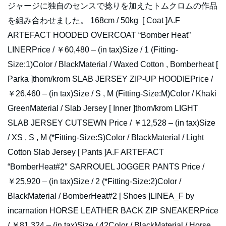
ジャージに独自のセンスで捻りを加えたトムクロムの作品
を組み合わせました。 168cm / 50kg [ Coat ]A.F
ARTEFACT HOODED OVERCOAT “Bomber Heat”
LINERPrice / ￥60,480 – (in tax)Size / 1 (Fitting-
Size:1)Color / BlackMaterial / Waxed Cotton , Bomberheat [
Parka ]thom/krom SLAB JERSEY ZIP-UP HOODIEPrice /
￥26,460 – (in tax)Size / S , M (Fitting-Size:M)Color / Khaki
GreenMaterial / Slab Jersey [ Inner ]thom/krom LIGHT
SLAB JERSEY CUTSEWN Price / ￥12,528 – (in tax)Size
/ XS , S , M (*Fitting-Size:S)Color / BlackMaterial / Light
Cotton Slab Jersey [ Pants ]A.F ARTEFACT
“BomberHeat#2″ SARROUEL JOGGER PANTS Price /
￥25,920 – (in tax)Size / 2 (*Fitting-Size:2)Color /
BlackMaterial / BomberHeat#2 [ Shoes ]LINEA_F by
incarnation HORSE LEATHER BACK ZIP SNEAKERPrice
/ ￥81,324 – (in tax)Size / 42Color / BlackMaterial / Horse