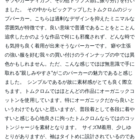
ャツやカーディガン、その他トップス類に振り分けを行い
ました。 その中からピックアップしたトムクロムのジッ
プパーカー。こちらは過剰なデザインを抑えたミニマルな
雰囲気が特徴です。良い意味で普通であることをとことん
追求したかのような作品で何にも邪魔されず、どんな時で
も気持ち良く着用が出来そうなパーカーです。 癖や主張
の強い服を好む我々の買い付けのラインナップの中では異
色かもしれません。ただ、こんな感じでほぼ無意識で手に
取れる”親しみやすさ”がこのパーカーの魅力であると感じ
ました。 シンプルであるが故に素材感がとても良く際立
ちます。トムクロムではほとんどの作品にオーガニックコ
ットンを使用しています。特にオーガニックだから良いと
いうわけでもないと思いますが、普段着として各段に着や
すいと感じる心地良さに拘ったトムクロムならではのコッ
トンジャージを素材となります。 サイズM着用、少しゆ
とりがありますが、袖はタイトめに設計されているのであ