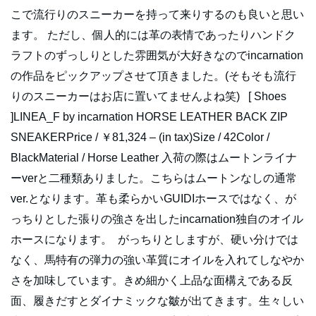
こで流行りのスニーカーを持って来りするのも良いと思い
ます。 ただし、個人的には革の表情であったりハンドク
ラフトのずっしりとした雰囲気が大好きなのでincarnation
の作品をピックアップさせて頂きました。(そもそも流行
りのスニーカーはお店に置いてませんよね笑) [ Shoes
]LINEA_F by incarnation HORSE LEATHER BACK ZIP
SNEAKERPrice / ￥81,324 – (in tax)Size / 42Color /
BlackMaterial / Horse Leather 入荷の際はムートンライナ
ーverと二種類ありました。こちらはムートンなしの通常
ver.となります。革も柔らかいGUIDIホースではなく、が
っちりとした張りの強さを出したincarnation独自のオイル
ホースになります。 がっちりとしますが、硬い分けでは
なく、馬特有の弾力の強い革質にオイルを入れてしなやか
さを加味しています。きめ細かく上品な面構えである反
面、履きだすとダイナミックな皺が出てきます。生々しい