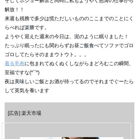
そしてボジョー解禁と同時に私もようやく怒涛の仕事から
解放！！
来週も残務で多少は慌ただしいもののここまでのことにく
らべれば楽勝です。
ようやく迎えた週末の今日は、泥のように眠りました！
たっぷり眠ったにも関わらずお昼ご飯食べてソファでゴロ
ゴロしてたらそのままウトウト。。。
着る毛布
に包まれてぬくぬくしながらまどろむこの瞬間、
至福ですな(*´`*)
夜は美味しいご飯とお酒が待ってるのでそれまでぐーたら
して英気を養います
[広告] 楽天市場