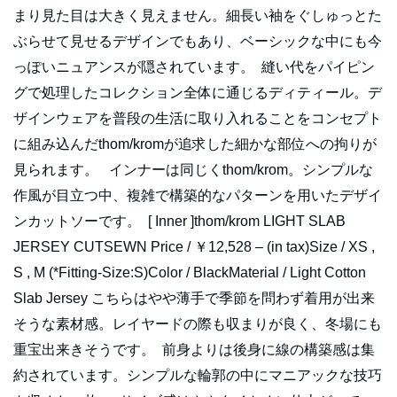
まり見た目は大きく見えません。細長い袖をぐしゅっとた
ぶらせて見せるデザインでもあり、ベーシックな中にも今
っぽいニュアンスが隠されています。 縫い代をパイピン
グで処理したコレクション全体に通じるディティール。デ
ザインウェアを普段の生活に取り入れることをコンセプト
に組み込んだthom/kromが追求した細かな部位への拘りが
見られます。 インナーは同じくthom/krom。シンプルな
作風が目立つ中、複雑で構築的なパターンを用いたデザイ
ンカットソーです。 [ Inner ]thom/krom LIGHT SLAB
JERSEY CUTSEWN Price / ￥12,528 – (in tax)Size / XS ,
S , M (*Fitting-Size:S)Color / BlackMaterial / Light Cotton
Slab Jersey こちらはやや薄手で季節を問わず着用が出来
そうな素材感。レイヤードの際も収まりが良く、冬場にも
重宝出来きそうです。 前身よりは後身に線の構築感は集
約されています。シンプルな輪郭の中にマニアックな技巧