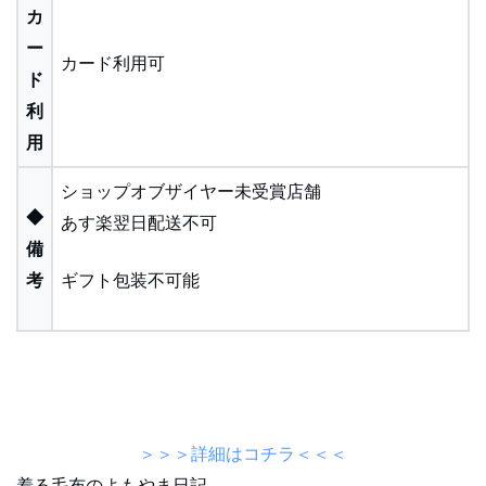
カ
ー
カード利用可
ド
利
用
ショップオブザイヤー未受賞店舗
◆
あす楽翌日配送不可
備
考
ギフト包装不可能
＞＞＞詳細はコチラ＜＜＜
着る毛布のよもやま日記