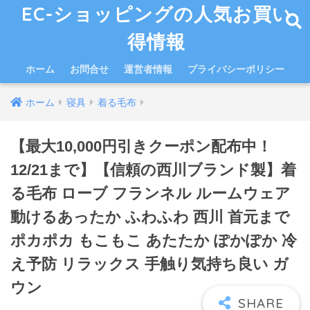
EC-ショッピングの人気お買い
得情報
ホーム
お問合せ
運営者情報
プライバシーポリシー
ホーム
寝具
着る毛布
【最大10,000円引きクーポン配布中！
12/21まで】【信頼の西川ブランド製】着
る毛布 ローブ フランネル ルームウェア
動けるあったか ふわふわ 西川 首元まで
ポカポカ もこもこ あたたか ぽかぽか 冷
え予防 リラックス 手触り気持ち良い ガ
ウン