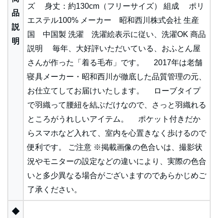
ズ 身丈：約130cm（フリーサイズ） 組成 ポリ
品
エステル100% メーカー 昭和西川株式会社 生産
説
国 中国製 洗濯 洗濯絵表示に従い、洗濯OK 商品
明
説明 毎年、大好評いただいている、おふとん屋
さんが作った「着る毛布」です。 2017年は老舗
寝具メーカー・昭和西川が徹底した品質管理の元、
お仕立てしてお届けいたします。 ローブタイプ
で羽織って腰紐を結ぶだけなので、さっと羽織れる
ところがうれしいアイテム。 ポケット付きだか
らスマホなど入れて、室内を心置きなく歩けるので
便利です。 ご注意 ※掲載画像の色合いは、撮影状
況やモニターの設定などの違いにより、実際の色合
いと多少異なる場合がございますのであらかじめご
了承ください。
◆