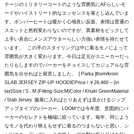
テージのミリタリーコートのような雰囲気にAFらしいモ
ードやハイストリート的なエッセンスを落とし込んでいま
す。ボンバーヒートは暖かく心地良い反面、表情は普通の
スエットと然程変わりないのですが、異素材をピックして
上手い具合にメンズアウターらしい力強い表情を持たせて
います。 この手のスタイリングは中に着るモノによって
雰囲気が大きく変わります。今日は足元がスニーカーだっ
たりもしますのでパーカーをチョイスしてカジュアルな雰
囲気を出せればと留意しました。 [ Parka ]thom/krom
SLAB JERSEY ZIP-UP HOODIEPrice / ￥26,460 – (in
tax)Size / S , M (Fitting-Size:M)Color / Khaki GreenMaterial
/ Slab Jersey 服屋に入ればとりあえずは見かけるジップ
アップタイプのパーカー。LOOMでは今年度、意図的にパ
ーカーのセレクトを極端に絞っています。毎年、同じよう
なモノを代わり映えもせずに着るのつまらないと思い、シ